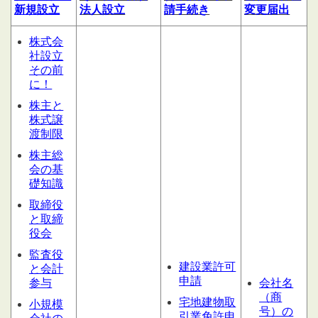
新規設立
法人設立
請
手続き
変更届出
株式会
社設立
その前
に！
株主と
株式譲
渡制限
株主総
会の基
礎知識
取締役
と取締
役会
監査役
建設業許可
と会計
申請
参与
会社名
（商
宅地建物取
小規模
号）の
引業免許申