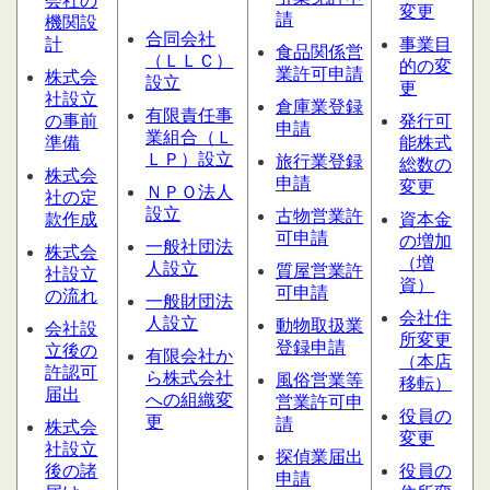
会社の
変更
請
機関設
合同会社
計
事業目
食品関係営
（ＬＬＣ）
的の変
業許可申請
株式会
設
立
更
社設立
倉庫業登録
有限責任事
の事前
発行可
申請
業組合（Ｌ
準備
能株式
ＬＰ）設立
旅行業登録
総数の
株式会
申請
変更
ＮＰＯ法人
社の定
設立
古物営業許
款作成
資本金
可申請
の増加
一般社団法
株式会
（増
人設立
質屋営業
許
社設立
資）
可申請
の流れ
一般財団法
会社住
人設立
動物取扱業
会社設
所変更
登録申請
立後の
有限会社か
（本店
許認可
ら株式会社
風俗営業等
移転）
届出
への組織変
営業許可申
役員の
更
請
株式会
変更
社設立
探偵業届出
後の諸
役員の
申請