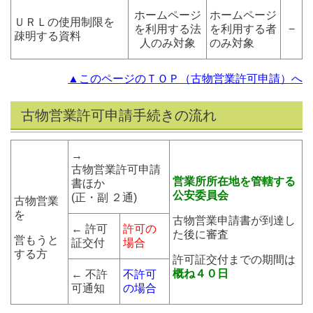
ホームページ
ホームページ
ＵＲＬの使用制限を
を利用する法
を利用する者
−
疎明する資料
人のみ対象
のみ対象
▲このページのＴＯＰ（古物営業許可申請）へ
古物営業許可申請手続きの流れ
→
古物営業許可申請
営業所所在地を管轄する
書ほか
公安委員会
(正・副 ２通)
古物営業
を
古物営業申請書が到達し
← 許可
許可の
た後に審査
営もうと
証交付
場合
する方
許可証交付までの期間は
概ね４０日
← 不許
不許可
可通知
の場合