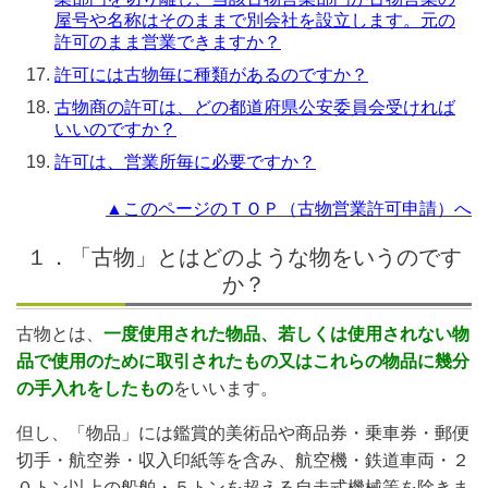
屋号や名称はそのままで別会社を設立します。元の
許可のまま営業できますか？
許可には古物毎に種類があるのですか？
古物商の許可は、どの都道府県公安委員会受ければ
いいのですか？
許可は、営業所毎に必要ですか？
▲このページのＴＯＰ（古物営業許可申請）へ
１．「古物」とはどのような物をいうのです
か？
古物とは、
一度使用された物品、若しくは使用されない物
品で使用のために取引されたもの又はこれらの物品に幾分
の手入れをしたもの
をいいます。
但し、「物品」には鑑賞的美術品や商品券・乗車券・郵便
切手・航空券・収入印紙等を含み、航空機・鉄道車両・２
０トン以上の船舶・５トンを超える自走式機械等を除きま