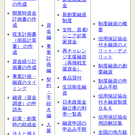
の作成
金
開業時資金
新創業融資
計画書の作
制度
制度融資の概
成
資
女性、若者/
要
金
収支計画書
シニア起業
編
信用保証協会
（損益計算
家資金
付き融資のメ
書） の作
事
再チャレン
リット・デメ
成
業
ジ支援融資
リット
計
資金繰り計
（再挑戦支
画
制度融資の創
画書の作成
援資金）
編
業融資
事業計画・
食品貸付
契
制度融資の申
融資のタイ
約
生活衛生融
込み手順
ミング
・
資
信用保証協会
融資（資金
手
日本政策金
付き融資制度
調達）の申
続
融公庫の利
Ｑ＆Ａ
請先
き
率一覧表
編
信用保証協会
起業・創業
融資申請の
用語解説集
時の助成金
人
申込み手順
脈
全国の地方銀
法人と個人