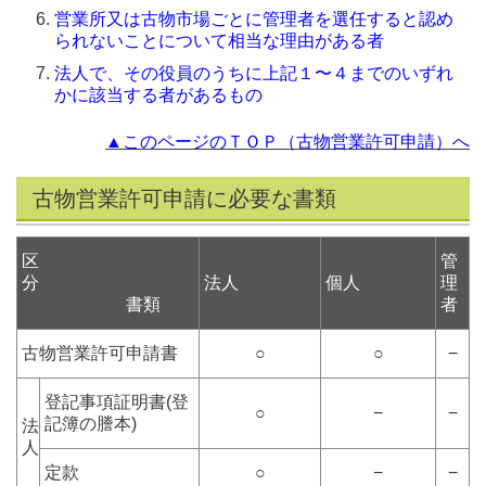
営業所又は古物市場ごとに管理者を選任すると認め
られないことについて相当な理由がある者
法人で、その役員のうちに上記１〜４までのいずれ
かに該当する者があるもの
▲このページのＴＯＰ（古物営業許可申請）へ
古物営業許可申請に必要な書類
区
管
分
法人
個人
理
書類
者
古物営業許可申請書
○
○
−
登記事項証明書(登
○
−
−
記簿の謄本)
法
人
定款
○
−
−