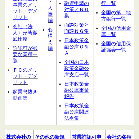
・
融資申請の
行一覧
事業のメリ
人
対策とＮＧ
ット・デメ
全国の第二地
事
集
リット
方銀行一覧
編
面談対策と
会社（法
全国の信用金
心
面談ＮＧ集
人）形態
徹
庫一覧
構
底比較
日本政策金
え
全国の信用保
融公庫Ｑ＆
許認可が必
編
証協会一覧
Ａ
要な業種一
覧
全国の日本
政策金融公
ＦＣのメリ
庫支店一覧
ット・デメ
リット
日本政策金
融公庫事業
起業息抜き
報告
動画集
日本政策金
融公庫関連
法令集
株式会社の
その他の
新規
営業許認可申
会社の
各種