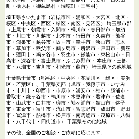
町・檜原村・御蔵島村・瑞穂町・三宅村）
埼玉県さいたま市（岩槻市区・浦和区・大宮区・北区・
桜区・中央区・西区・緑区・南区・見沼区）
埼玉県市部
（上尾市・朝霞市・入間市・桶川市・春日部市・加須
市・川口市・川越市・北本市・行田市・久喜市・熊谷
市・鴻巣市・越谷市・坂戸市・幸手市・狭山市・志木
市・草加市・秩父市・鶴ヶ島市・所沢市・戸田市・新座
市・蓮田市・鳩ヶ谷市・羽生市・飯能市・東松山市・日
高市・深谷市・富士見市・ふじみ野市・
本庄市・三郷
市・八潮市・吉川市・和光市・蕨市）
埼玉県その他地域
千葉県千葉市（稲毛区・中央区・花見川区・緑区・美浜
区・若葉区）、千葉県支部（旭市・我孫子市・いすみ
市・市川市・印西市・市原市・浦安市・柏市・勝浦市・
香取市・鎌ヶ谷市・鴨川市・木更津市・君津市・佐倉
市・山武市・白井市・瑳市・袖ヶ浦市・館山市・銚子
市・東金市・富里市・流山市・習志野市・成田市・野田
市・冨津市・船橋市・松戸市・南房総市・茂原市・八街
市・八千代市・四街道市）
千葉県その他地域
その他、全国のご相談・ご依頼に応じます。