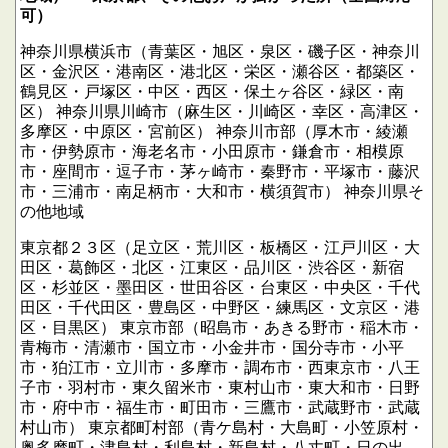
可）
神奈川県横浜市（青葉区・旭区・泉区・磯子区・神奈川
区・金沢区・港南区・港北区・栄区・瀬谷区・都築区・
鶴見区・戸塚区・中区・西区・保土ヶ谷区・緑区・南
区）
神奈川県川崎市（麻生区・川崎区・幸区・高津区・
多摩区・中原区・宮前区）
神奈川市部（厚木市・綾瀬
市・伊勢原市・海老名市・小田原市・鎌倉市・相模原
市・座間市・逗子市・茅ヶ崎市・秦野市・平塚市・藤沢
市・三浦市・南足柄市・大和市・横須賀市）
神奈川県そ
の他地域
東京都２３区（足立区・荒川区・板橋区・江戸川区・大
田区・葛飾区・北区・江東区・品川区・渋谷区・新宿
区・杉並区・墨田区・世田谷区・台東区・中央区・千代
田区・千代田区・豊島区・中野区・練馬区・文京区・港
区・目黒区）
東京市部（昭島市・あきる野市・稲木市・
青梅市・清瀬市・国立市・小金井市・国分寺市・小平
市・狛江市・立川市・多摩市・調布市・西東京市・八王
子市・羽村市・東久留米市・東村山市・東大和市・日野
市・府中市・福生市・町田市・三鷹市・武蔵野市・武蔵
村山市）
東京都町村部（青ケ島村・大島町・小笠原村・
奥多摩町・津島村・利島村・新島村・八丈町・日の出