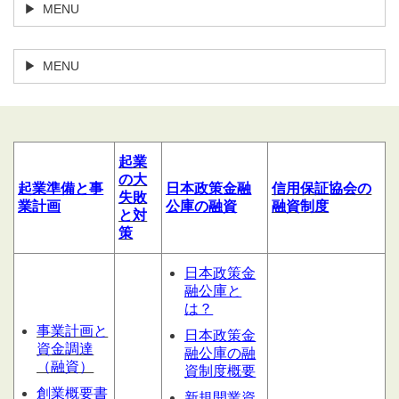
MENU
MENU
起業
の大
起業
準備
と
事
日本政策金融
信用
保証協会の
失敗
業計
画
公庫の融資
融資制度
と対
策
日本政策金
融公庫と
は？
事業計画と
日本政策金
資金調達
融公庫の融
（融資）
資制度概要
創業概要書
新規開業資