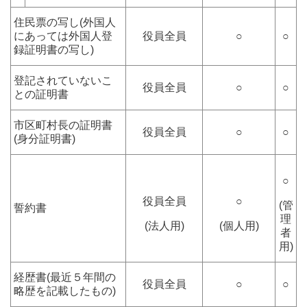
住民票の写し(外国人
にあっては外国人登
役員全員
○
○
録証明書の写し)
登記されていないこ
役員全員
○
○
との証明書
市区町村長の証明書
役員全員
○
○
(身分証明書)
○
役員全員
○
(管
誓約書
理
(法人用)
(個人用)
者
用)
経歴書(最近５年間の
役員全員
○
○
略歴を記載したもの)