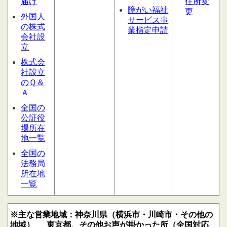
届け
住所変
障がい福祉
更
外国人
サービス
事
の株式
業指定申請
会社設
立
株式会
社設立
のＱ＆
Ａ
全国の
公証役
場所在
地一覧
全国の
法務局
所在地
一覧
※主な営業地域：神奈川県（横浜市・川崎市・その他の
地域）
東京都、その他お声が掛かった所（全国対応