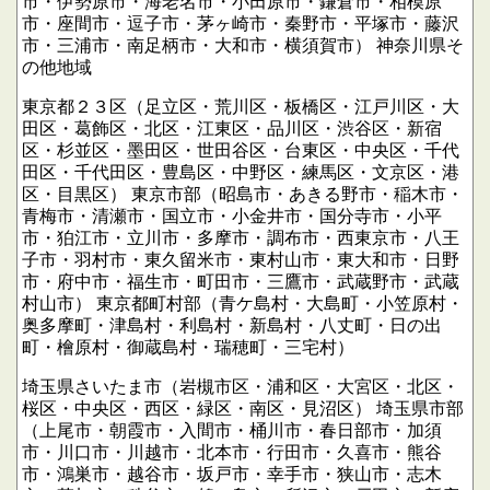
市・伊勢原市・海老名市・小田原市・鎌倉市・相模原
市・座間市・逗子市・茅ヶ崎市・秦野市・平塚市・藤沢
市・三浦市・南足柄市・大和市・横須賀市）
神奈川県そ
の他地域
東京都２３区（足立区・荒川区・板橋区・江戸川区・大
田区・葛飾区・北区・江東区・品川区・渋谷区・新宿
区・杉並区・墨田区・世田谷区・台東区・中央区・千代
田区・千代田区・豊島区・中野区・練馬区・文京区・港
区・目黒区）
東京市部（昭島市・あきる野市・稲木市・
青梅市・清瀬市・国立市・小金井市・国分寺市・小平
市・狛江市・立川市・多摩市・調布市・西東京市・八王
子市・羽村市・東久留米市・東村山市・東大和市・日野
市・府中市・福生市・町田市・三鷹市・武蔵野市・武蔵
村山市）
東京都町村部（青ケ島村・大島町・小笠原村・
奥多摩町・津島村・利島村・新島村・八丈町・日の出
町・檜原村・御蔵島村・瑞穂町・三宅村）
埼玉県さいたま市（岩槻市区・浦和区・大宮区・北区・
桜区・中央区・西区・緑区・南区・見沼区）
埼玉県市部
（上尾市・朝霞市・入間市・桶川市・春日部市・加須
市・川口市・川越市・北本市・行田市・久喜市・熊谷
市・鴻巣市・越谷市・坂戸市・幸手市・狭山市・志木