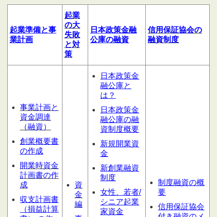
起業
の大
起業
準備
と
事
日本政策金融
信用
保証協会の
失敗
業計
画
公庫の融資
融資制度
と対
策
日本政策金
融公庫と
は？
事業計画と
日本政策金
資金調達
融公庫の融
（融資）
資制度概要
創業概要書
新規開業資
の作成
金
開業時資金
新創業融資
計画書の作
制度
制度融資の概
成
資
女性、若者/
要
金
収支計画書
シニア起業
編
信用保証協会
（損益計算
家資金
付き融資のメ