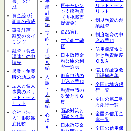
書） の作
事
再チャレン
リット・デメ
成
業
ジ支援融資
リット
計
資金繰り計
（再挑戦支
画
制度融資の創
画書の作成
援資金）
編
業融資
事業計画・
食品貸付
契
制度融資の申
融資のタイ
約
生活衛生融
込み手順
ミング
・
資
信用保証協会
融資（資金
手
日本政策金
付き融資制度
調達）の申
続
融公庫の利
Ｑ＆Ａ
請先
き
率一覧表
編
信用保証協会
起業・創業
融資申請の
用語解説集
時の助成金
人
申込み手順
脈
全国の地方銀
法人と個人
・
融資申請の
行一覧
事業のメリ
人
対策とＮＧ
ット・デメ
全国の第二地
事
集
リット
方銀行一覧
編
面談対策と
会社（法
全国の信用金
心
面談ＮＧ集
人）形態
徹
庫一覧
構
底比較
日本政策金
え
全国の信用保