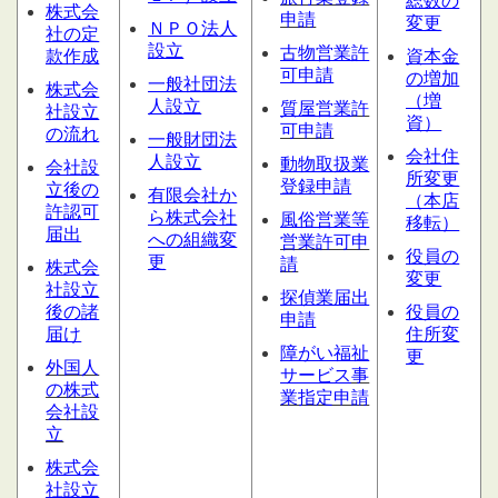
総数の
株式会
申請
変更
ＮＰＯ法人
社の定
設立
古物営業許
款作成
資本金
可申請
の増加
一般社団法
株式会
（増
人設立
質屋営業
許
社設立
資）
可申請
の流れ
一般財団法
会社住
人設立
動物取扱業
会社設
所変更
登録申請
立後の
有限会社か
（本店
許認可
ら株式会社
風俗営業等
移転）
届出
への組織変
営業許可申
役員の
更
請
株式会
変更
社設立
探偵業届出
後の諸
役員の
申請
届け
住所変
障がい福祉
更
外国人
サービス
事
の株式
業指定申請
会社設
立
株式会
社設立