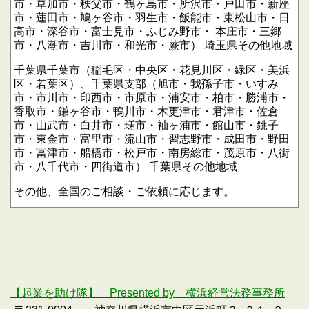
市・草加市・秩父市・鶴ヶ島市・所沢市・戸田市・新座
市・蓮田市・鳩ヶ谷市・羽生市・飯能市・東松山市・日
高市・深谷市・富士見市・ふじみ野市・
本庄市・三郷
市・八潮市・吉川市・和光市・蕨市）
埼玉県その他地域
千葉県千葉市（稲毛区・中央区・花見川区・緑区・美浜
区・若葉区）、千葉県支部（旭市・我孫子市・いすみ
市・市川市・印西市・市原市・浦安市・柏市・勝浦市・
香取市・鎌ヶ谷市・鴨川市・木更津市・君津市・佐倉
市・山武市・白井市・瑳市・袖ヶ浦市・館山市・銚子
市・東金市・富里市・流山市・習志野市・成田市・野田
市・冨津市・船橋市・松戸市・南房総市・茂原市・八街
市・八千代市・四街道市）
千葉県その他地域
その他、全国のご相談・ご依頼に応じます。
【起業を助け隊】 Presented by 横浜経営法務事務所