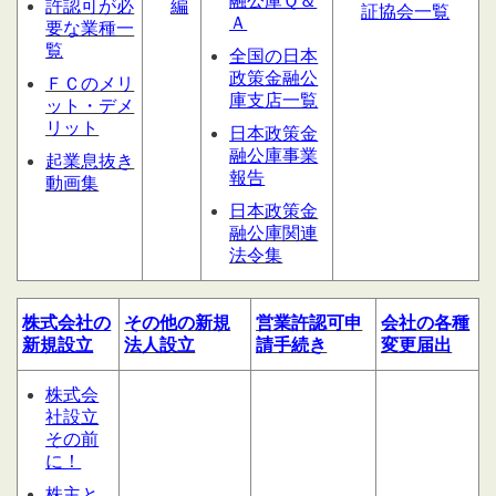
融公庫Ｑ＆
許認可が必
編
証協会一覧
Ａ
要な業種一
覧
全国の日本
政策金融公
ＦＣのメリ
庫支店一覧
ット・デメ
リット
日本政策金
融公庫事業
起業息抜き
報告
動画集
日本政策金
融公庫関連
法令集
株式会社の
その他の
新規
営業許認可申
会社の
各種
新規設立
法人設立
請
手続き
変更届出
株式会
社設立
その前
に！
株主と