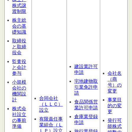
株式譲
渡制限
株主総
会の基
礎知識
取締役
と取締
役会
監査役
建設業許可
と会計
申請
参与
会社名
（商
宅地建物取
小規模
号）の
引業免許申
会社の
変更
請
機関設
合同会社
計
事業目
食品関係営
（ＬＬＣ）
的の変
業許可申請
株式会
設
立
更
社設立
倉庫業登録
有限責任事
の事前
発行可
申請
業組合（Ｌ
準備
能株式
ＬＰ）設立
旅行業登録