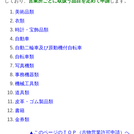
しており、
営業所ごとに取扱う品目を定めて申請
します。
美術品類
衣類
時計・宝飾品類
自動車
自
動二輪車及び原動機付自転車
自転車類
写真機類
事務機器類
機械工具類
道具類
皮革・ゴム製品類
書籍
金券類
▲このページのＴＯＰ（古物営業許可申請）へ