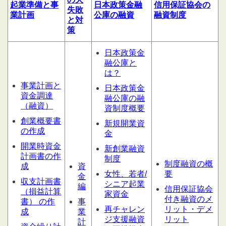
起業
準備
と
事
日本政策金融
信用
保証協会の
失敗
業計
画
公庫の融資
融資制度
と対
策
日本政策金
融公庫と
は？
事業計画と
日本政策金
資金調達
融公庫の融
（融資）
資制度概要
創業概要書
新規開業資
の作成
金
開業時資金
新創業融資
計画書の作
制度
制度融資の概
成
資
女性、若者/
要
金
収支計画書
シニア起業
編
信用保証協会
（損益計算
家資金
付き融資のメ
書） の作
事
再チャレン
リット・デメ
成
業
ジ支援融資
リット
計