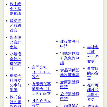
株主総
会の基
礎知識
取締役
と取締
役会
監査役
建設業許可
と会計
申請
参与
会社名
（商
宅地建物取
小規模
号）の
引業免許申
会社の
変更
請
機関設
合同会社
計
事業目
食品関係営
（ＬＬＣ）
的の変
業許可申請
株式会
設
立
更
社設立
倉庫業登録
有限責任事
の事前
発行可
申請
業組合（Ｌ
準備
能株式
ＬＰ）設立
旅行業登録
総数の
株式会
申請
変更
ＮＰＯ法人
社の定
設立
古物営業許
款作成
資本金