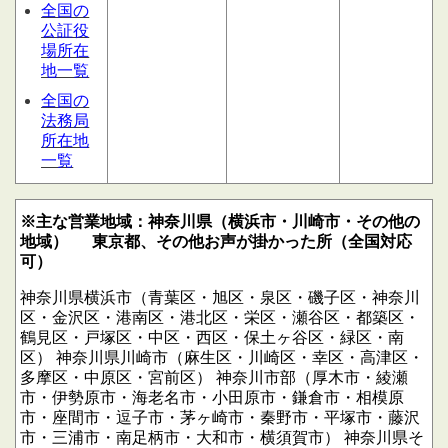
全国の
公証役
場所在
地一覧
全国の
法務局
所在地
一覧
※主な営業地域：神奈川県（横浜市・川崎市・その他の
地域）
東京都、その他お声が掛かった所（全国対応
可）
神奈川県横浜市（青葉区・旭区・泉区・磯子区・神奈川
区・金沢区・港南区・港北区・栄区・瀬谷区・都築区・
鶴見区・戸塚区・中区・西区・保土ヶ谷区・緑区・南
区）
神奈川県川崎市（麻生区・川崎区・幸区・高津区・
多摩区・中原区・宮前区）
神奈川市部（厚木市・綾瀬
市・伊勢原市・海老名市・小田原市・鎌倉市・相模原
市・座間市・逗子市・茅ヶ崎市・秦野市・平塚市・藤沢
市・三浦市・南足柄市・大和市・横須賀市）
神奈川県そ