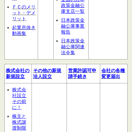
政策金融公
ＦＣのメリ
庫支店一覧
ット・デメ
リット
日本政策金
融公庫事業
起業息抜き
報告
動画集
日本政策金
融公庫関連
法令集
株式会社の
その他の
新規
営業許認可申
会社の
各種
新規設立
法人設立
請
手続き
変更届出
株式会
社設立
その前
に！
株主と
株式譲
渡制限