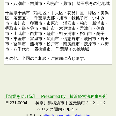
市・八潮市・吉川市・和光市・蕨市）
埼玉県その他地域
千葉県千葉市（稲毛区・中央区・花見川区・緑区・美浜
区・若葉区）、千葉県支部（旭市・我孫子市・いすみ
市・市川市・印西市・市原市・浦安市・柏市・勝浦市・
香取市・鎌ヶ谷市・鴨川市・木更津市・君津市・佐倉
市・山武市・白井市・瑳市・袖ヶ浦市・館山市・銚子
市・東金市・富里市・流山市・習志野市・成田市・野田
市・冨津市・船橋市・松戸市・南房総市・茂原市・八街
市・八千代市・四街道市）
千葉県その他地域
その他、全国のご相談・ご依頼に応じます。
【起業を助け隊】 Presented by 横浜経営法務事務所
〒231-0004 神奈川県横浜市中区元浜町３−２１−２
ヘリオス関内ビル４Ｆ
ＵＲＬ ：
http://kigyou-otasuketai.jp/