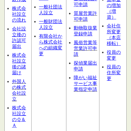
可申請
の増加
一般社団法
株式会
（増
人設立
質屋営業
許
社設立
資）
可申請
の流れ
一般財団法
会社住
人設立
動物取扱業
会社設
所変更
登録申請
立後の
有限会社か
（本店
許認可
ら株式会社
風俗営業等
移転）
届出
への組織変
営業許可申
役員の
更
請
株式会
変更
社設立
探偵業届出
後の諸
役員の
申請
届け
住所変
障がい福祉
更
外国人
サービス
事
の株式
業指定申請
会社設
立
株式会
社設立
のＱ＆
Ａ