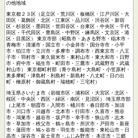
の他地域
東京都２３区（足立区・荒川区・板橋区・江戸川区・大
田区・葛飾区・北区・江東区・品川区・渋谷区・新宿
区・杉並区・墨田区・世田谷区・台東区・中央区・千代
田区・千代田区・豊島区・中野区・練馬区・文京区・港
区・目黒区）
東京市部（昭島市・あきる野市・稲木市・
青梅市・清瀬市・国立市・小金井市・国分寺市・小平
市・狛江市・立川市・多摩市・調布市・西東京市・八王
子市・羽村市・東久留米市・東村山市・東大和市・日野
市・府中市・福生市・町田市・三鷹市・武蔵野市・武蔵
村山市）
東京都町村部（青ケ島村・大島町・小笠原村・
奥多摩町・津島村・利島村・新島村・八丈町・日の出
町・檜原村・御蔵島村・瑞穂町・三宅村）
埼玉県さいたま市（岩槻市区・浦和区・大宮区・北区・
桜区・中央区・西区・緑区・南区・見沼区）
埼玉県市部
（上尾市・朝霞市・入間市・桶川市・春日部市・加須
市・川口市・川越市・北本市・行田市・久喜市・熊谷
市・鴻巣市・越谷市・坂戸市・幸手市・狭山市・志木
市・草加市・秩父市・鶴ヶ島市・所沢市・戸田市・新座
市・蓮田市・鳩ヶ谷市・羽生市・飯能市・東松山市・日
高市・深谷市・富士見市・ふじみ野市・
本庄市・三郷