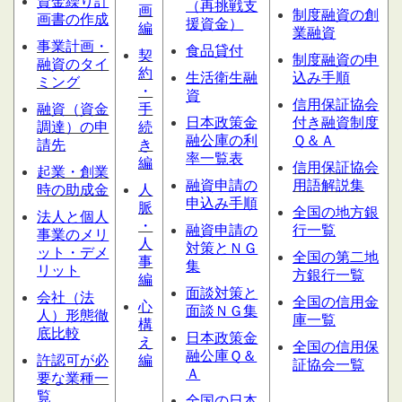
資金繰り計
（再挑戦支
画
制度融資の創
画書の作成
援資金）
編
業融資
事業計画・
食品貸付
契
制度融資の申
融資のタイ
約
生活衛生融
込み手順
ミング
・
資
信用保証協会
融資（資金
手
日本政策金
付き融資制度
調達）の申
続
融公庫の利
Ｑ＆Ａ
請先
き
率一覧表
編
信用保証協会
起業・創業
融資申請の
用語解説集
時の助成金
人
申込み手順
脈
全国の地方銀
法人と個人
・
融資申請の
行一覧
事業のメリ
人
対策とＮＧ
ット・デメ
全国の第二地
事
集
リット
方銀行一覧
編
面談対策と
会社（法
全国の信用金
心
面談ＮＧ集
人）形態
徹
庫一覧
構
底比較
日本政策金
え
全国の信用保
融公庫Ｑ＆
許認可が必
編
証協会一覧
Ａ
要な業種一
覧
全国の日本