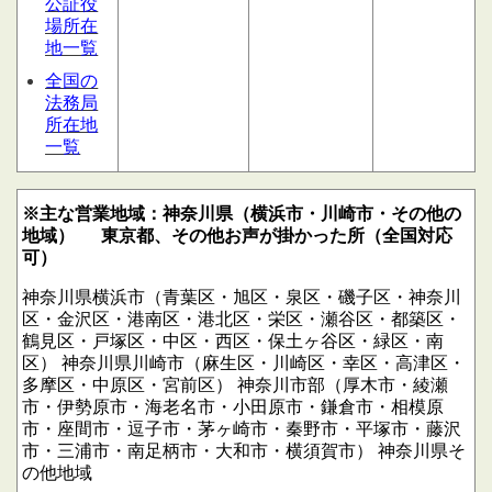
公証役
場所在
地一覧
全国の
法務局
所在地
一覧
※主な営業地域：神奈川県（横浜市・川崎市・その他の
地域）
東京都、その他お声が掛かった所（全国対応
可）
神奈川県横浜市（青葉区・旭区・泉区・磯子区・神奈川
区・金沢区・港南区・港北区・栄区・瀬谷区・都築区・
鶴見区・戸塚区・中区・西区・保土ヶ谷区・緑区・南
区）
神奈川県川崎市（麻生区・川崎区・幸区・高津区・
多摩区・中原区・宮前区）
神奈川市部（厚木市・綾瀬
市・伊勢原市・海老名市・小田原市・鎌倉市・相模原
市・座間市・逗子市・茅ヶ崎市・秦野市・平塚市・藤沢
市・三浦市・南足柄市・大和市・横須賀市）
神奈川県そ
の他地域