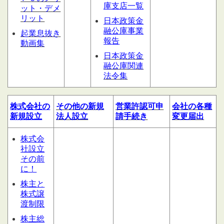
庫支店一覧
ット・デメ
リット
日本政策金
融公庫事業
起業息抜き
報告
動画集
日本政策金
融公庫関連
法令集
株式会社の
その他の
新規
営業許認可申
会社の
各種
新規設立
法人設立
請
手続き
変更届出
株式会
社設立
その前
に！
株主と
株式譲
渡制限
株主総