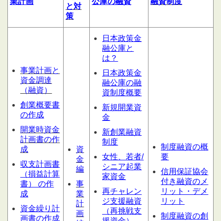
業計
画
公庫の融資
融資制度
と対
策
日本政策金
融公庫と
は？
事業計画と
日本政策金
資金調達
融公庫の融
（融資）
資制度概要
創業概要書
新規開業資
の作成
金
開業時資金
新創業融資
計画書の作
制度
制度融資の概
成
資
女性、若者/
要
金
収支計画書
シニア起業
編
信用保証協会
（損益計算
家資金
付き融資のメ
書） の作
事
再チャレン
リット・デメ
成
業
ジ支援融資
リット
計
資金繰り計
（再挑戦支
画
制度融資の創
画書の作成
援資金）