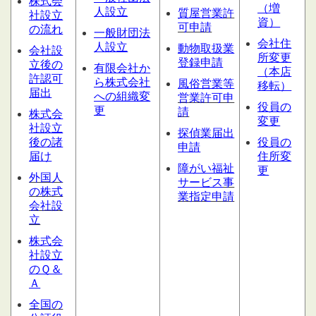
株式会
（増
人設立
質屋営業
許
社設立
資）
可申請
の流れ
一般財団法
会社住
人設立
動物取扱業
会社設
所変更
登録申請
立後の
有限会社か
（本店
許認可
ら株式会社
風俗営業等
移転）
届出
への組織変
営業許可申
役員の
更
請
株式会
変更
社設立
探偵業届出
後の諸
役員の
申請
届け
住所変
障がい福祉
更
外国人
サービス
事
の株式
業指定申請
会社設
立
株式会
社設立
のＱ＆
Ａ
全国の