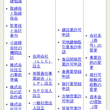
礎知識
取締役
と取締
役会
監査役
建設業許可
と会計
申請
参与
会社名
（商
宅地建物取
小規模
号）の
引業免許申
会社の
変更
請
機関設
合同会社
計
事業目
食品関係営
（ＬＬＣ）
的の変
業許可申請
株式会
設
立
更
社設立
倉庫業登録
有限責任事
の事前
発行可
申請
業組合（Ｌ
準備
能株式
ＬＰ）設立
旅行業登録
総数の
株式会
申請
変更
ＮＰＯ法人
社の定
設立
古物営業許
款作成
資本金
可申請
の増加
一般社団法
株式会
（増
人設立
質屋営業
許
社設立