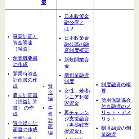
策
日本政策金
融公庫と
は？
事業計画と
日本政策金
資金調達
融公庫の融
（融資）
資制度概要
創業概要書
新規開業資
の作成
金
開業時資金
新創業融資
計画書の作
制度
制度融資の概
成
資
女性、若者/
要
金
収支計画書
シニア起業
編
信用保証協会
（損益計算
家資金
付き融資のメ
書） の作
事
再チャレン
リット・デメ
成
業
ジ支援融資
リット
計
資金繰り計
（再挑戦支
画
制度融資の創
画書の作成
援資金）
編
業融資
事業計画・