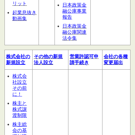
リット
日本政策金
融公庫事業
起業息抜き
報告
動画集
日本政策金
融公庫関連
法令集
株式会社の
その他の
新規
営業許認可申
会社の
各種
新規設立
法人設立
請
手続き
変更届出
株式会
社設立
その前
に！
株主と
株式譲
渡制限
株主総
会の基