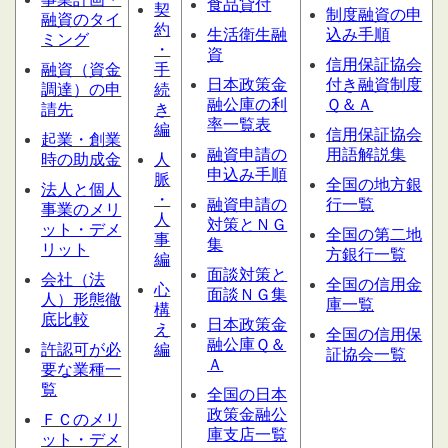
食品貸付
契
制度融資の申
融資のタイ
約
生活衛生融
込み手順
ミング
・
資
信用保証協会
融資（資金
手
日本政策金
付き融資制度
調達）の申
続
融公庫の利
Ｑ＆Ａ
請先
き
率一覧表
編
信用保証協会
起業・創業
融資申請の
用語解説集
時の助成金
人
申込み手順
脈
全国の地方銀
法人と個人
・
融資申請の
行一覧
事業のメリ
人
対策とＮＧ
ット・デメ
全国の第二地
事
集
リット
方銀行一覧
編
面談対策と
会社（法
全国の信用金
心
面談ＮＧ集
人）形態
徹
庫一覧
構
底比較
日本政策金
え
全国の信用保
融公庫Ｑ＆
許認可が必
編
証協会一覧
Ａ
要な業種一
覧
全国の日本
政策金融公
ＦＣのメリ
庫支店一覧
ット・デメ