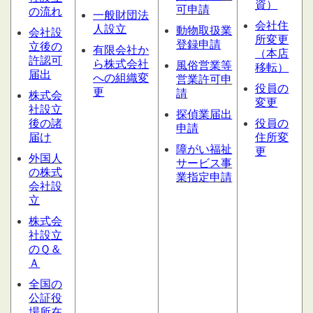
資）
可申請
の流れ
一般財団法
会社住
人設立
動物取扱業
会社設
所変更
登録申請
立後の
有限会社か
（本店
許認可
ら株式会社
風俗営業等
移転）
届出
への組織変
営業許可申
役員の
更
請
株式会
変更
社設立
探偵業届出
後の諸
役員の
申請
届け
住所変
障がい福祉
更
外国人
サービス
事
の株式
業指定申請
会社設
立
株式会
社設立
のＱ＆
Ａ
全国の
公証役
場所在