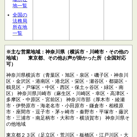
地一覧
全国の
法務局
所在地
一覧
※主な営業地域：神奈川県（横浜市・川崎市・その他の
地域）
東京都、その他お声が掛かった所（全国対応
可）
神奈川県横浜市（青葉区・旭区・泉区・磯子区・神奈川
区・金沢区・港南区・港北区・栄区・瀬谷区・都築区・
鶴見区・戸塚区・中区・西区・保土ヶ谷区・緑区・南
区）
神奈川県川崎市（麻生区・川崎区・幸区・高津区・
多摩区・中原区・宮前区）
神奈川市部（厚木市・綾瀬
市・伊勢原市・海老名市・小田原市・鎌倉市・相模原
市・座間市・逗子市・茅ヶ崎市・秦野市・平塚市・藤沢
市・三浦市・南足柄市・大和市・横須賀市）
神奈川県そ
の他地域
東京都２３区（足立区・荒川区・板橋区・江戸川区・大