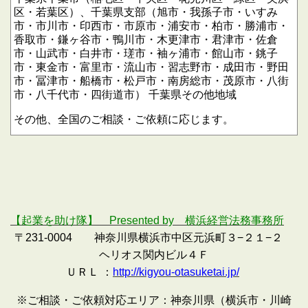
区・若葉区）、千葉県支部（旭市・我孫子市・いすみ
市・市川市・印西市・市原市・浦安市・柏市・勝浦市・
香取市・鎌ヶ谷市・鴨川市・木更津市・君津市・佐倉
市・山武市・白井市・瑳市・袖ヶ浦市・館山市・銚子
市・東金市・富里市・流山市・習志野市・成田市・野田
市・冨津市・船橋市・松戸市・南房総市・茂原市・八街
市・八千代市・四街道市）
千葉県その他地域
その他、全国のご相談・ご依頼に応じます。
【起業を助け隊】 Presented by 横浜経営法務事務所
〒231-0004 神奈川県横浜市中区元浜町３−２１−２
ヘリオス関内ビル４Ｆ
ＵＲＬ ：
http://kigyou-otasuketai.jp/
※ご相談・ご依頼対応エリア：神奈川県（横浜市・川崎