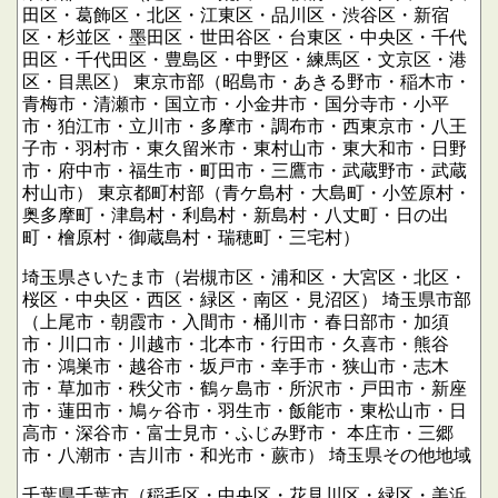
田区・葛飾区・北区・江東区・品川区・渋谷区・新宿
区・杉並区・墨田区・世田谷区・台東区・中央区・千代
田区・千代田区・豊島区・中野区・練馬区・文京区・港
区・目黒区）
東京市部（昭島市・あきる野市・稲木市・
青梅市・清瀬市・国立市・小金井市・国分寺市・小平
市・狛江市・立川市・多摩市・調布市・西東京市・八王
子市・羽村市・東久留米市・東村山市・東大和市・日野
市・府中市・福生市・町田市・三鷹市・武蔵野市・武蔵
村山市）
東京都町村部（青ケ島村・大島町・小笠原村・
奥多摩町・津島村・利島村・新島村・八丈町・日の出
町・檜原村・御蔵島村・瑞穂町・三宅村）
埼玉県さいたま市（岩槻市区・浦和区・大宮区・北区・
桜区・中央区・西区・緑区・南区・見沼区）
埼玉県市部
（上尾市・朝霞市・入間市・桶川市・春日部市・加須
市・川口市・川越市・北本市・行田市・久喜市・熊谷
市・鴻巣市・越谷市・坂戸市・幸手市・狭山市・志木
市・草加市・秩父市・鶴ヶ島市・所沢市・戸田市・新座
市・蓮田市・鳩ヶ谷市・羽生市・飯能市・東松山市・日
高市・深谷市・富士見市・ふじみ野市・
本庄市・三郷
市・八潮市・吉川市・和光市・蕨市）
埼玉県その他地域
千葉県千葉市（稲毛区・中央区・花見川区・緑区・美浜