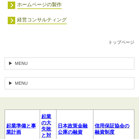
ホームページの製作
経営コンサルティング
トップページ
MENU
MENU
起業
の大
起業
準備
と
事
日本政策金融
信用
保証協会の
失敗
業計
画
公庫の融資
融資制度
と対