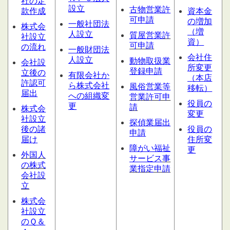
社の定
設立
古物営業許
款作成
資本金
可申請
の増加
一般社団法
株式会
（増
人設立
質屋営業
許
社設立
資）
可申請
の流れ
一般財団法
会社住
人設立
動物取扱業
会社設
所変更
登録申請
立後の
有限会社か
（本店
許認可
ら株式会社
風俗営業等
移転）
届出
への組織変
営業許可申
役員の
更
請
株式会
変更
社設立
探偵業届出
後の諸
役員の
申請
届け
住所変
障がい福祉
更
外国人
サービス
事
の株式
業指定申請
会社設
立
株式会
社設立
のＱ＆