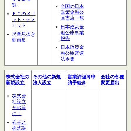
覧
全国の日本
政策金融公
ＦＣのメリ
庫支店一覧
ット・デメ
リット
日本政策金
融公庫事業
起業息抜き
報告
動画集
日本政策金
融公庫関連
法令集
株式会社の
その他の
新規
営業許認可申
会社の
各種
新規設立
法人設立
請
手続き
変更届出
株式会
社設立
その前
に！
株主と
株式譲