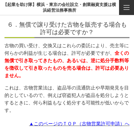
【起業を助け隊】横浜・東京の会社設立・創業融資支援は横
浜経営法務事務所
６．無償で譲り受けた古物を販売する場合も
許可は必要ですか？
古物の買い受け、交換又はこれらの委託により、売主等に
何らかの利益が生じる場合は、許可が必要ですが、
全くの
無償で引き取ってきたもの、あるいは、逆に処分手数料等
を徴収して引き取ったものを売る場合は、許可は必要あり
ません。
これは、古物営業法は、盗品等の流通防止や早期発見を目
的としているので、例えば窃盗犯人が盗品を処分しようと
するときに、何ら利益もなく処分する可能性が低いからで
す。
▲このページのＴＯＰ（古物営業許可申請）へ