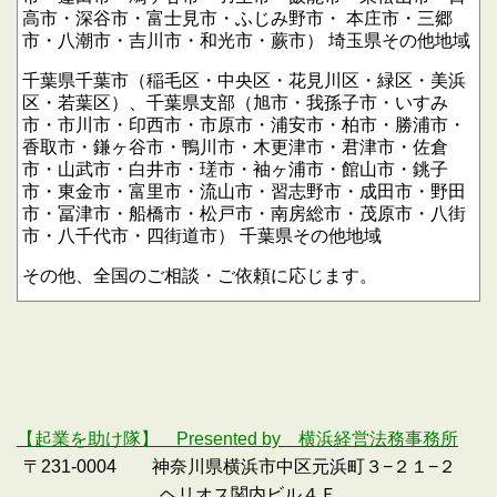
高市・深谷市・富士見市・ふじみ野市・
本庄市・三郷
市・八潮市・吉川市・和光市・蕨市）
埼玉県その他地域
千葉県千葉市（稲毛区・中央区・花見川区・緑区・美浜
区・若葉区）、千葉県支部（旭市・我孫子市・いすみ
市・市川市・印西市・市原市・浦安市・柏市・勝浦市・
香取市・鎌ヶ谷市・鴨川市・木更津市・君津市・佐倉
市・山武市・白井市・瑳市・袖ヶ浦市・館山市・銚子
市・東金市・富里市・流山市・習志野市・成田市・野田
市・冨津市・船橋市・松戸市・南房総市・茂原市・八街
市・八千代市・四街道市）
千葉県その他地域
その他、全国のご相談・ご依頼に応じます。
【起業を助け隊】 Presented by 横浜経営法務事務所
〒231-0004 神奈川県横浜市中区元浜町３−２１−２
ヘリオス関内ビル４Ｆ