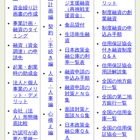
ジ支援融資
リット
計
資金繰り計
（再挑戦支
画
制度融資の創
画書の作成
援資金）
編
業融資
事業計画・
食品貸付
契
制度融資の申
融資のタイ
約
生活衛生融
込み手順
ミング
・
資
信用保証協会
融資（資金
手
日本政策金
付き融資制度
調達）の申
続
融公庫の利
Ｑ＆Ａ
請先
き
率一覧表
編
信用保証協会
起業・創業
融資申請の
用語解説集
時の助成金
人
申込み手順
脈
全国の地方銀
法人と個人
・
融資申請の
行一覧
事業のメリ
人
対策とＮＧ
ット・デメ
全国の第二地
事
集
リット
方銀行一覧
編
面談対策と
会社（法
全国の信用金
心
面談ＮＧ集
人）形態
徹
庫一覧
構
底比較
日本政策金
え
全国の信用保
融公庫Ｑ＆
許認可が必
編
証協会一覧
Ａ
要な業種一