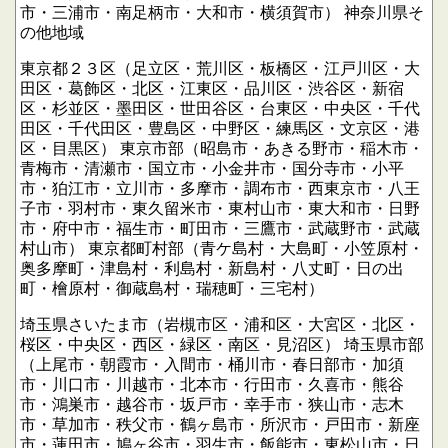
市・三浦市・南足柄市・大和市・横須賀市）
神奈川県そ
の他地域
東京都２３区（足立区・荒川区・板橋区・江戸川区・大
田区・葛飾区・北区・江東区・品川区・渋谷区・新宿
区・杉並区・墨田区・世田谷区・台東区・中央区・千代
田区・千代田区・豊島区・中野区・練馬区・文京区・港
区・目黒区）
東京市部（昭島市・あきる野市・稲木市・
青梅市・清瀬市・国立市・小金井市・国分寺市・小平
市・狛江市・立川市・多摩市・調布市・西東京市・八王
子市・羽村市・東久留米市・東村山市・東大和市・日野
市・府中市・福生市・町田市・三鷹市・武蔵野市・武蔵
村山市）
東京都町村部（青ケ島村・大島町・小笠原村・
奥多摩町・津島村・利島村・新島村・八丈町・日の出
町・檜原村・御蔵島村・瑞穂町・三宅村）
埼玉県さいたま市（岩槻市区・浦和区・大宮区・北区・
桜区・中央区・西区・緑区・南区・見沼区）
埼玉県市部
（上尾市・朝霞市・入間市・桶川市・春日部市・加須
市・川口市・川越市・北本市・行田市・久喜市・熊谷
市・鴻巣市・越谷市・坂戸市・幸手市・狭山市・志木
市・草加市・秩父市・鶴ヶ島市・所沢市・戸田市・新座
市・蓮田市・鳩ヶ谷市・羽生市・飯能市・東松山市・日