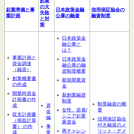
起業
の大
起業
準備
と
事
日本政策金融
信用
保証協会の
失敗
業計
画
公庫の融資
融資制度
と対
策
日本政策金
融公庫と
は？
事業計画と
日本政策金
資金調達
融公庫の融
（融資）
資制度概要
創業概要書
新規開業資
の作成
金
開業時資金
新創業融資
計画書の作
制度
制度融資の概
成
資
女性、若者/
要
金
収支計画書
シニア起業
編
信用保証協会
（損益計算
家資金
付き融資のメ
書） の作
事
再チャレン
リット・デメ
成
業