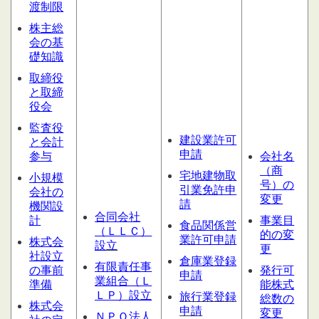
渡制限
株主総
会の基
礎知識
取締役
と取締
役会
監査役
建設業許可
と会計
申請
参与
会社名
（商
宅地建物取
小規模
号）の
引業免許申
会社の
変更
請
機関設
合同会社
計
事業目
食品関係営
（ＬＬＣ）
的の変
業許可申請
株式会
設
立
更
社設立
倉庫業登録
有限責任事
の事前
発行可
申請
業組合（Ｌ
準備
能株式
ＬＰ）設立
旅行業登録
総数の
株式会
申請
変更
ＮＰＯ法人