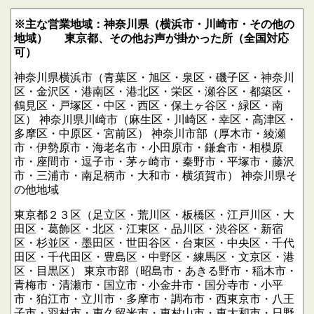
※主な営業地域：神奈川県（横浜市・川崎市・その他の
地域）
東京都、その他お声が掛かった所（全国対応
可）
神奈川県横浜市（青葉区・旭区・泉区・磯子区・神奈川
区・金沢区・港南区・港北区・栄区・瀬谷区・都築区・
鶴見区・戸塚区・中区・西区・保土ヶ谷区・緑区・南
区）
神奈川県川崎市（麻生区・川崎区・幸区・高津区・
多摩区・中原区・宮前区）
神奈川市部（厚木市・綾瀬
市・伊勢原市・海老名市・小田原市・鎌倉市・相模原
市・座間市・逗子市・茅ヶ崎市・秦野市・平塚市・藤沢
市・三浦市・南足柄市・大和市・横須賀市）
神奈川県そ
の他地域
東京都２３区（足立区・荒川区・板橋区・江戸川区・大
田区・葛飾区・北区・江東区・品川区・渋谷区・新宿
区・杉並区・墨田区・世田谷区・台東区・中央区・千代
田区・千代田区・豊島区・中野区・練馬区・文京区・港
区・目黒区）
東京市部（昭島市・あきる野市・稲木市・
青梅市・清瀬市・国立市・小金井市・国分寺市・小平
市・狛江市・立川市・多摩市・調布市・西東京市・八王
子市・羽村市・東久留米市・東村山市・東大和市・日野