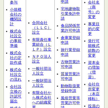
申請
参与
会社名
（商
宅地建物取
小規模
号）の
引業免許申
会社の
変更
請
機関設
合同会社
計
事業目
食品関係営
（ＬＬＣ）
的の変
業許可申請
株式会
設
立
更
社設立
倉庫業登録
有限責任事
の事前
発行可
申請
業組合（Ｌ
準備
能株式
ＬＰ）設立
旅行業登録
総数の
株式会
申請
変更
ＮＰＯ法人
社の定
設立
古物営業許
款作成
資本金
可申請
の増加
一般社団法
株式会
（増
人設立
質屋営業
許
社設立
資）
可申請
の流れ
一般財団法
会社住
人設立
動物取扱業
会社設
所変更
登録申請
立後の
有限会社か
（本店
許認可
ら株式会社
風俗営業等
移転）
届出
への組織変
営業許可申
役員の
更
請