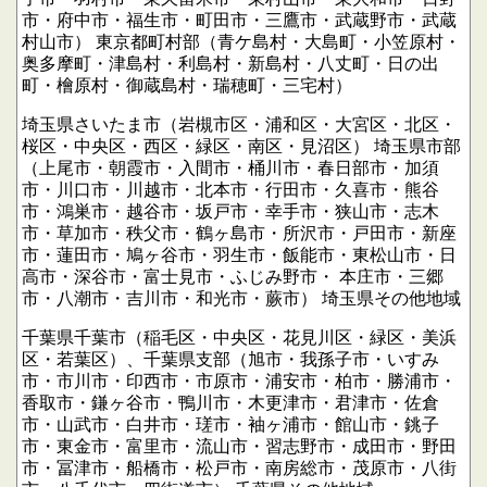
市・府中市・福生市・町田市・三鷹市・武蔵野市・武蔵
村山市）
東京都町村部（青ケ島村・大島町・小笠原村・
奥多摩町・津島村・利島村・新島村・八丈町・日の出
町・檜原村・御蔵島村・瑞穂町・三宅村）
埼玉県さいたま市（岩槻市区・浦和区・大宮区・北区・
桜区・中央区・西区・緑区・南区・見沼区）
埼玉県市部
（上尾市・朝霞市・入間市・桶川市・春日部市・加須
市・川口市・川越市・北本市・行田市・久喜市・熊谷
市・鴻巣市・越谷市・坂戸市・幸手市・狭山市・志木
市・草加市・秩父市・鶴ヶ島市・所沢市・戸田市・新座
市・蓮田市・鳩ヶ谷市・羽生市・飯能市・東松山市・日
高市・深谷市・富士見市・ふじみ野市・
本庄市・三郷
市・八潮市・吉川市・和光市・蕨市）
埼玉県その他地域
千葉県千葉市（稲毛区・中央区・花見川区・緑区・美浜
区・若葉区）、千葉県支部（旭市・我孫子市・いすみ
市・市川市・印西市・市原市・浦安市・柏市・勝浦市・
香取市・鎌ヶ谷市・鴨川市・木更津市・君津市・佐倉
市・山武市・白井市・瑳市・袖ヶ浦市・館山市・銚子
市・東金市・富里市・流山市・習志野市・成田市・野田
市・冨津市・船橋市・松戸市・南房総市・茂原市・八街