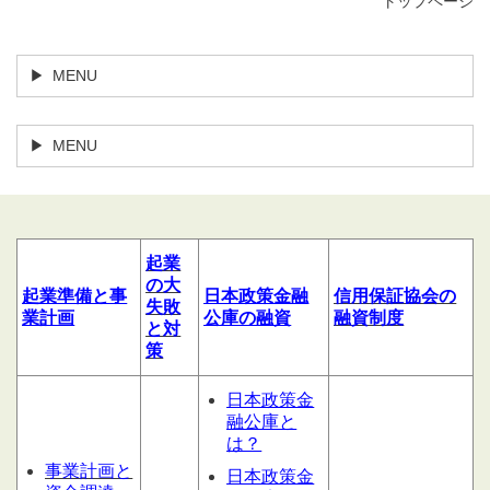
トップページ
MENU
MENU
起業
の大
起業
準備
と
事
日本政策金融
信用
保証協会の
失敗
業計
画
公庫の融資
融資制度
と対
策
日本政策金
融公庫と
は？
事業計画と
日本政策金