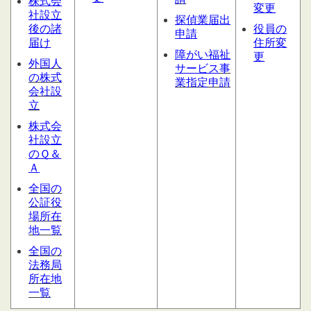
株式会
変更
社設立
探偵業届出
後の諸
役員の
申請
届け
住所変
障がい福祉
更
外国人
サービス
事
の株式
業指定申請
会社設
立
株式会
社設立
のＱ＆
Ａ
全国の
公証役
場所在
地一覧
全国の
法務局
所在地
一覧