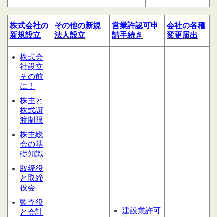
株式会社の
その他の
新規
営業許認可申
会社の
各種
新規設立
法人設立
請
手続き
変更届出
株式会
社設立
その前
に！
株主と
株式譲
渡制限
株主総
会の基
礎知識
取締役
と取締
役会
監査役
建設業許可
と会計