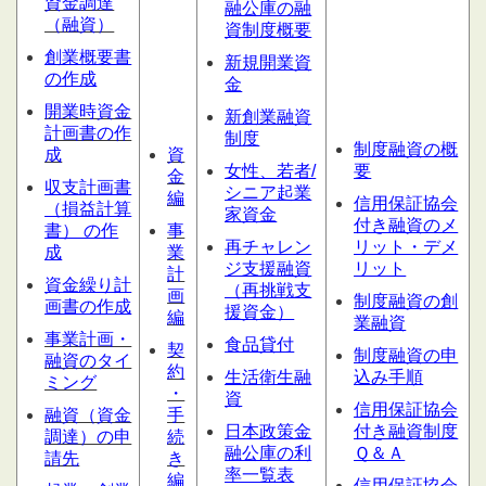
資金調達
融公庫の融
（融資）
資制度概要
創業概要書
新規開業資
の作成
金
開業時資金
新創業融資
計画書の作
制度
制度融資の概
成
資
女性、若者/
要
金
収支計画書
シニア起業
編
信用保証協会
（損益計算
家資金
付き融資のメ
書） の作
事
再チャレン
リット・デメ
成
業
ジ支援融資
リット
計
資金繰り計
（再挑戦支
画
制度融資の創
画書の作成
援資金）
編
業融資
事業計画・
食品貸付
契
制度融資の申
融資のタイ
約
生活衛生融
込み手順
ミング
・
資
信用保証協会
融資（資金
手
日本政策金
付き融資制度
調達）の申
続
融公庫の利
Ｑ＆Ａ
請先
き
率一覧表
編
信用保証協会