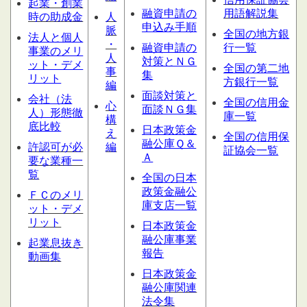
起業・創業
融資申請の
用語解説集
時の助成金
人
申込み手順
脈
全国の地方銀
法人と個人
・
融資申請の
行一覧
事業のメリ
人
対策とＮＧ
ット・デメ
全国の第二地
事
集
リット
方銀行一覧
編
面談対策と
会社（法
全国の信用金
心
面談ＮＧ集
人）形態
徹
庫一覧
構
底比較
日本政策金
え
全国の信用保
融公庫Ｑ＆
許認可が必
編
証協会一覧
Ａ
要な業種一
覧
全国の日本
政策金融公
ＦＣのメリ
庫支店一覧
ット・デメ
リット
日本政策金
融公庫事業
起業息抜き
報告
動画集
日本政策金
融公庫関連
法令集