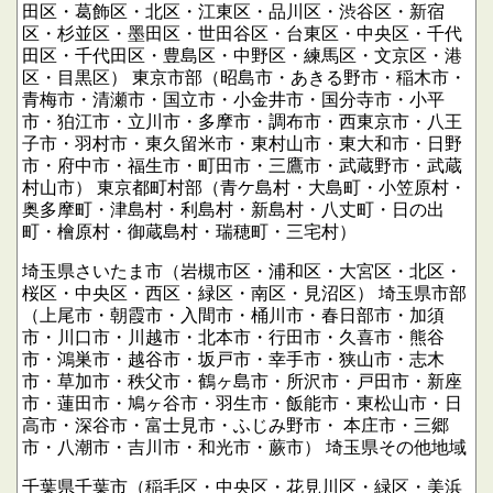
田区・葛飾区・北区・江東区・品川区・渋谷区・新宿
区・杉並区・墨田区・世田谷区・台東区・中央区・千代
田区・千代田区・豊島区・中野区・練馬区・文京区・港
区・目黒区）
東京市部（昭島市・あきる野市・稲木市・
青梅市・清瀬市・国立市・小金井市・国分寺市・小平
市・狛江市・立川市・多摩市・調布市・西東京市・八王
子市・羽村市・東久留米市・東村山市・東大和市・日野
市・府中市・福生市・町田市・三鷹市・武蔵野市・武蔵
村山市）
東京都町村部（青ケ島村・大島町・小笠原村・
奥多摩町・津島村・利島村・新島村・八丈町・日の出
町・檜原村・御蔵島村・瑞穂町・三宅村）
埼玉県さいたま市（岩槻市区・浦和区・大宮区・北区・
桜区・中央区・西区・緑区・南区・見沼区）
埼玉県市部
（上尾市・朝霞市・入間市・桶川市・春日部市・加須
市・川口市・川越市・北本市・行田市・久喜市・熊谷
市・鴻巣市・越谷市・坂戸市・幸手市・狭山市・志木
市・草加市・秩父市・鶴ヶ島市・所沢市・戸田市・新座
市・蓮田市・鳩ヶ谷市・羽生市・飯能市・東松山市・日
高市・深谷市・富士見市・ふじみ野市・
本庄市・三郷
市・八潮市・吉川市・和光市・蕨市）
埼玉県その他地域
千葉県千葉市（稲毛区・中央区・花見川区・緑区・美浜