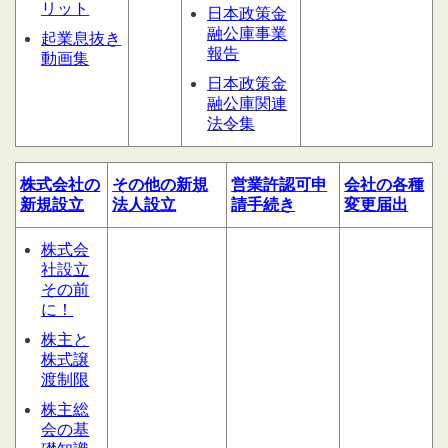
リット
日本政策金
融公庫事業
起業息抜き
報告
動画集
日本政策金
融公庫関連
法令集
株式会社の
その他の
新規
営業許認可申
会社の
各種
新規設立
法人設立
請
手続き
変更届出
株式会
社設立
その前
に！
株主と
株式譲
渡制限
株主総
会の基