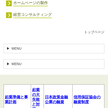
ホームページの製作
経営コンサルティング
トップページ
MENU
MENU
起業
の大
起業
準備
と
事
日本政策金融
信用
保証協会の
失敗
業計
画
公庫の融資
融資制度
と対