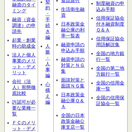
食品貸付
契
制度融資の申
融資のタイ
約
生活衛生融
込み手順
ミング
・
資
信用保証協会
融資（資金
手
日本政策金
付き融資制度
調達）の申
続
融公庫の利
Ｑ＆Ａ
請先
き
率一覧表
編
信用保証協会
起業・創業
融資申請の
用語解説集
時の助成金
人
申込み手順
脈
全国の地方銀
法人と個人
・
融資申請の
行一覧
事業のメリ
人
対策とＮＧ
ット・デメ
全国の第二地
事
集
リット
方銀行一覧
編
面談対策と
会社（法
全国の信用金
心
面談ＮＧ集
人）形態
徹
庫一覧
構
底比較
日本政策金
え
全国の信用保
融公庫Ｑ＆
許認可が必
編
証協会一覧
Ａ
要な業種一
覧
全国の日本
政策金融公
ＦＣのメリ
庫支店一覧
ット・デメ