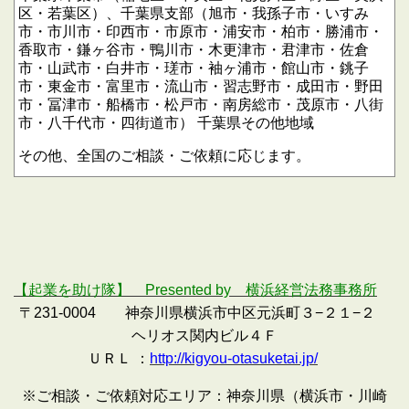
区・若葉区）、千葉県支部（旭市・我孫子市・いすみ
市・市川市・印西市・市原市・浦安市・柏市・勝浦市・
香取市・鎌ヶ谷市・鴨川市・木更津市・君津市・佐倉
市・山武市・白井市・瑳市・袖ヶ浦市・館山市・銚子
市・東金市・富里市・流山市・習志野市・成田市・野田
市・冨津市・船橋市・松戸市・南房総市・茂原市・八街
市・八千代市・四街道市）
千葉県その他地域
その他、全国のご相談・ご依頼に応じます。
【起業を助け隊】 Presented by 横浜経営法務事務所
〒231-0004 神奈川県横浜市中区元浜町３−２１−２
ヘリオス関内ビル４Ｆ
ＵＲＬ ：
http://kigyou-otasuketai.jp/
※ご相談・ご依頼対応エリア：神奈川県（横浜市・川崎