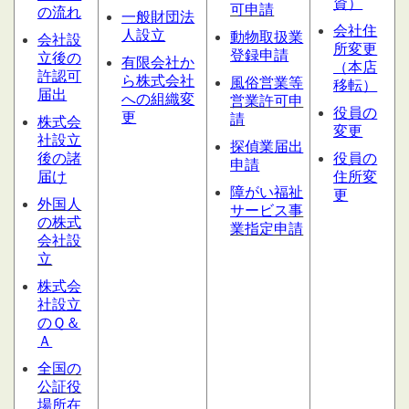
資）
可申請
の流れ
一般財団法
会社住
人設立
動物取扱業
会社設
所変更
登録申請
立後の
有限会社か
（本店
許認可
ら株式会社
風俗営業等
移転）
届出
への組織変
営業許可申
役員の
更
請
株式会
変更
社設立
探偵業届出
後の諸
役員の
申請
届け
住所変
障がい福祉
更
外国人
サービス
事
の株式
業指定申請
会社設
立
株式会
社設立
のＱ＆
Ａ
全国の
公証役
場所在