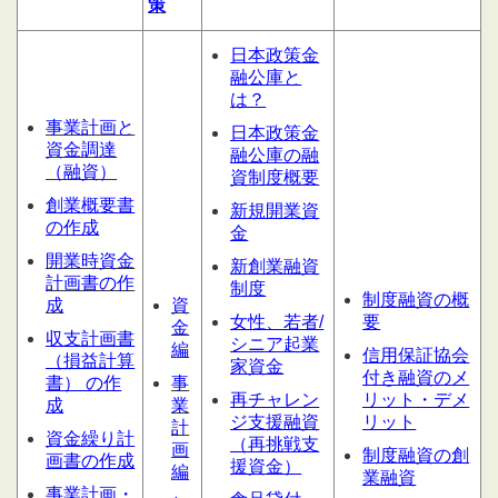
策
日本政策金
融公庫と
は？
事業計画と
日本政策金
資金調達
融公庫の融
（融資）
資制度概要
創業概要書
新規開業資
の作成
金
開業時資金
新創業融資
計画書の作
制度
制度融資の概
成
資
女性、若者/
要
金
収支計画書
シニア起業
編
信用保証協会
（損益計算
家資金
付き融資のメ
書） の作
事
再チャレン
リット・デメ
成
業
ジ支援融資
リット
計
資金繰り計
（再挑戦支
画
制度融資の創
画書の作成
援資金）
編
業融資
事業計画・