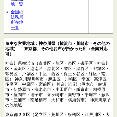
地一覧
全国の
法務局
所在地
一覧
※主な営業地域：神奈川県（横浜市・川崎市・その他の
地域）
東京都、その他お声が掛かった所（全国対応
可）
神奈川県横浜市（青葉区・旭区・泉区・磯子区・神奈川
区・金沢区・港南区・港北区・栄区・瀬谷区・都築区・
鶴見区・戸塚区・中区・西区・保土ヶ谷区・緑区・南
区）
神奈川県川崎市（麻生区・川崎区・幸区・高津区・
多摩区・中原区・宮前区）
神奈川市部（厚木市・綾瀬
市・伊勢原市・海老名市・小田原市・鎌倉市・相模原
市・座間市・逗子市・茅ヶ崎市・秦野市・平塚市・藤沢
市・三浦市・南足柄市・大和市・横須賀市）
神奈川県そ
の他地域
東京都２３区（足立区・荒川区・板橋区・江戸川区・大