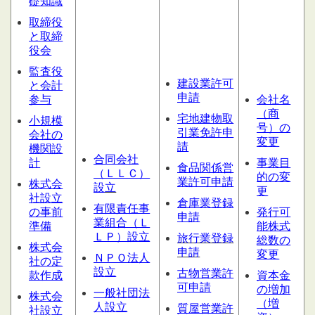
礎知識
取締役
と取締
役会
監査役
建設業許可
と会計
申請
参与
会社名
（商
宅地建物取
小規模
号）の
引業免許申
会社の
変更
請
機関設
合同会社
計
事業目
食品関係営
（ＬＬＣ）
的の変
業許可申請
株式会
設
立
更
社設立
倉庫業登録
有限責任事
の事前
発行可
申請
業組合（Ｌ
準備
能株式
ＬＰ）設立
旅行業登録
総数の
株式会
申請
変更
ＮＰＯ法人
社の定
設立
古物営業許
款作成
資本金
可申請
の増加
一般社団法
株式会
（増
人設立
質屋営業
許
社設立