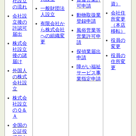
社設立
資）
可申請
の流れ
一般財団法
会社住
人設立
動物取扱業
会社設
所変更
登録申請
立後の
有限会社か
（本店
許認可
ら株式会社
風俗営業等
移転）
届出
への組織変
営業許可申
役員の
更
請
株式会
変更
社設立
探偵業届出
後の諸
役員の
申請
届け
住所変
障がい福祉
更
外国人
サービス
事
の株式
業指定申請
会社設
立
株式会
社設立
のＱ＆
Ａ
全国の
公証役