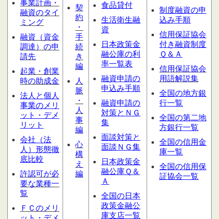
事業計画・
食品貸付
契
制度融資の申
融資のタイ
約
生活衛生融
込み手順
ミング
・
資
信用保証協会
融資（資金
手
日本政策金
付き融資制度
調達）の申
続
融公庫の利
Ｑ＆Ａ
請先
き
率一覧表
編
信用保証協会
起業・創業
融資申請の
用語解説集
時の助成金
人
申込み手順
脈
全国の地方銀
法人と個人
・
融資申請の
行一覧
事業のメリ
人
対策とＮＧ
ット・デメ
全国の第二地
事
集
リット
方銀行一覧
編
面談対策と
会社（法
全国の信用金
心
面談ＮＧ集
人）形態
徹
庫一覧
構
底比較
日本政策金
え
全国の信用保
融公庫Ｑ＆
許認可が必
編
証協会一覧
Ａ
要な業種一
覧
全国の日本
政策金融公
ＦＣのメリ
庫支店一覧
ット・デメ