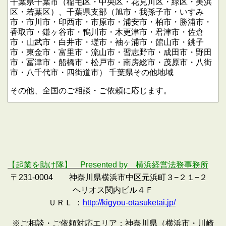
千葉県千葉市（稲毛区・中央区・花見川区・緑区・美浜
区・若葉区）、千葉県支部（旭市・我孫子市・いすみ
市・市川市・印西市・市原市・浦安市・柏市・勝浦市・
香取市・鎌ヶ谷市・鴨川市・木更津市・君津市・佐倉
市・山武市・白井市・瑳市・袖ヶ浦市・館山市・銚子
市・東金市・富里市・流山市・習志野市・成田市・野田
市・冨津市・船橋市・松戸市・南房総市・茂原市・八街
市・八千代市・四街道市）
千葉県その他地域
その他、全国のご相談・ご依頼に応じます。
【起業を助け隊】 Presented by 横浜経営法務事務所
〒231-0004 神奈川県横浜市中区元浜町３−２１−２
ヘリオス関内ビル４Ｆ
ＵＲＬ ：
http://kigyou-otasuketai.jp/
※ご相談・ご依頼対応エリア：神奈川県（横浜市・川崎