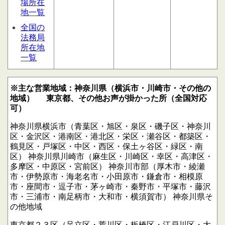
場所在
地一覧
全国の
法務局
所在地
一覧
※主な営業地域：神奈川県（横浜市・川崎市・その他の
地域）
東京都、その他お声が掛かった所（全国対応
可）
神奈川県横浜市（青葉区・旭区・泉区・磯子区・神奈川
区・金沢区・港南区・港北区・栄区・瀬谷区・都築区・
鶴見区・戸塚区・中区・西区・保土ヶ谷区・緑区・南
区）
神奈川県川崎市（麻生区・川崎区・幸区・高津区・
多摩区・中原区・宮前区）
神奈川市部（厚木市・綾瀬
市・伊勢原市・海老名市・小田原市・鎌倉市・相模原
市・座間市・逗子市・茅ヶ崎市・秦野市・平塚市・藤沢
市・三浦市・南足柄市・大和市・横須賀市）
神奈川県そ
の他地域
東京都２３区（足立区・荒川区・板橋区・江戸川区・大