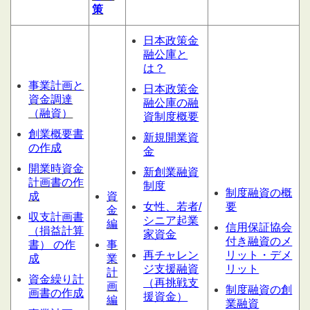
策
日本政策金
融公庫と
は？
事業計画と
日本政策金
資金調達
融公庫の融
（融資）
資制度概要
創業概要書
新規開業資
の作成
金
開業時資金
新創業融資
計画書の作
制度
制度融資の概
成
資
女性、若者/
要
金
収支計画書
シニア起業
編
信用保証協会
（損益計算
家資金
付き融資のメ
書） の作
事
再チャレン
リット・デメ
成
業
ジ支援融資
リット
計
資金繰り計
（再挑戦支
画
制度融資の創
画書の作成
援資金）
編
業融資