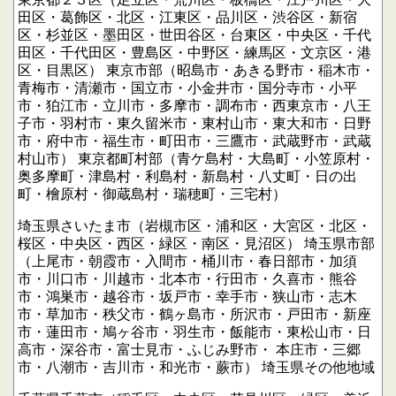
田区・葛飾区・北区・江東区・品川区・渋谷区・新宿
区・杉並区・墨田区・世田谷区・台東区・中央区・千代
田区・千代田区・豊島区・中野区・練馬区・文京区・港
区・目黒区）
東京市部（昭島市・あきる野市・稲木市・
青梅市・清瀬市・国立市・小金井市・国分寺市・小平
市・狛江市・立川市・多摩市・調布市・西東京市・八王
子市・羽村市・東久留米市・東村山市・東大和市・日野
市・府中市・福生市・町田市・三鷹市・武蔵野市・武蔵
村山市）
東京都町村部（青ケ島村・大島町・小笠原村・
奥多摩町・津島村・利島村・新島村・八丈町・日の出
町・檜原村・御蔵島村・瑞穂町・三宅村）
埼玉県さいたま市（岩槻市区・浦和区・大宮区・北区・
桜区・中央区・西区・緑区・南区・見沼区）
埼玉県市部
（上尾市・朝霞市・入間市・桶川市・春日部市・加須
市・川口市・川越市・北本市・行田市・久喜市・熊谷
市・鴻巣市・越谷市・坂戸市・幸手市・狭山市・志木
市・草加市・秩父市・鶴ヶ島市・所沢市・戸田市・新座
市・蓮田市・鳩ヶ谷市・羽生市・飯能市・東松山市・日
高市・深谷市・富士見市・ふじみ野市・
本庄市・三郷
市・八潮市・吉川市・和光市・蕨市）
埼玉県その他地域