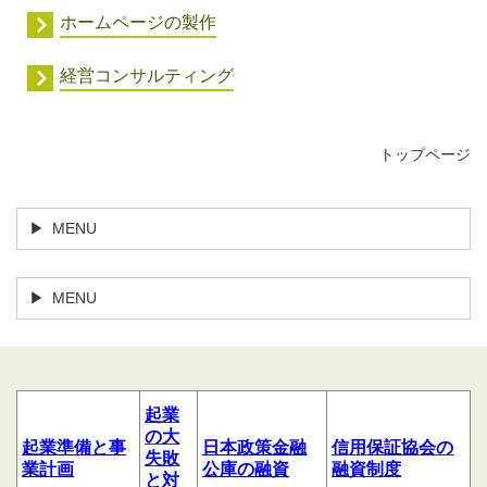
ホームページの製作
経営コンサルティング
トップページ
MENU
MENU
起業
の大
起業
準備
と
事
日本政策金融
信用
保証協会の
失敗
業計
画
公庫の融資
融資制度
と対