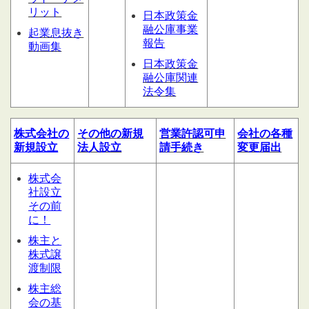
リット
日本政策金
融公庫事業
起業息抜き
報告
動画集
日本政策金
融公庫関連
法令集
株式会社の
その他の
新規
営業許認可申
会社の
各種
新規設立
法人設立
請
手続き
変更届出
株式会
社設立
その前
に！
株主と
株式譲
渡制限
株主総
会の基