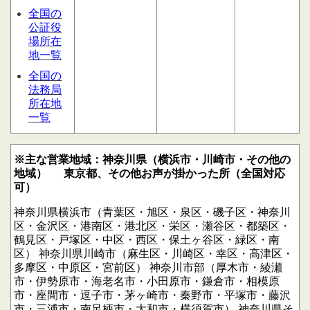
全国の
公証役
場所在
地一覧
全国の
法務局
所在地
一覧
※主な営業地域：神奈川県（横浜市・川崎市・その他の
地域）
東京都、その他お声が掛かった所（全国対応
可）
神奈川県横浜市（青葉区・旭区・泉区・磯子区・神奈川
区・金沢区・港南区・港北区・栄区・瀬谷区・都築区・
鶴見区・戸塚区・中区・西区・保土ヶ谷区・緑区・南
区）
神奈川県川崎市（麻生区・川崎区・幸区・高津区・
多摩区・中原区・宮前区）
神奈川市部（厚木市・綾瀬
市・伊勢原市・海老名市・小田原市・鎌倉市・相模原
市・座間市・逗子市・茅ヶ崎市・秦野市・平塚市・藤沢
市・三浦市・南足柄市・大和市・横須賀市）
神奈川県そ