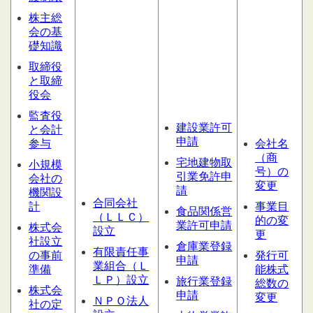
株主総
会の基
礎知識
取締役
と取締
役会
監査役
建設業許可
と会計
申請
参与
会社名
（商
宅地建物取
小規模
号）の
引業免許申
会社の
変更
請
機関設
合同会社
計
事業目
食品関係営
（ＬＬＣ）
的の変
業許可申請
株式会
設
立
更
社設立
倉庫業登録
有限責任事
の事前
発行可
申請
業組合（Ｌ
準備
能株式
ＬＰ）設立
旅行業登録
総数の
株式会
申請
変更
ＮＰＯ法人
社の定