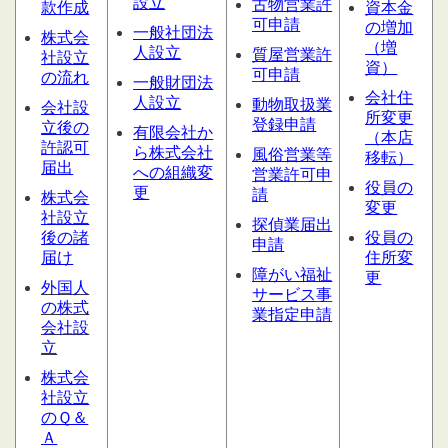
設立
古物営業許
款作成
資本金
可申請
の増加
一般社団法
株式会
（増
人設立
質屋営業
許
社設立
資）
可申請
の流れ
一般財団法
会社住
人設立
動物取扱業
会社設
所変更
登録申請
立後の
有限会社か
（本店
許認可
ら株式会社
風俗営業等
移転）
届出
への組織変
営業許可申
役員の
更
請
株式会
変更
社設立
探偵業届出
後の諸
役員の
申請
届け
住所変
障がい福祉
更
外国人
サービス
事
の株式
業指定申請
会社設
立
株式会
社設立
のＱ＆
Ａ