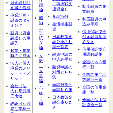
計
資金繰り計
（再挑戦支
画
制度融資の創
画書の作成
援資金）
編
業融資
事業計画・
食品貸付
契
制度融資の申
融資のタイ
約
生活衛生融
込み手順
ミング
・
資
信用保証協会
融資（資金
手
日本政策金
付き融資制度
調達）の申
続
融公庫の利
Ｑ＆Ａ
請先
き
率一覧表
編
信用保証協会
起業・創業
融資申請の
用語解説集
時の助成金
人
申込み手順
脈
全国の地方銀
法人と個人
・
融資申請の
行一覧
事業のメリ
人
対策とＮＧ
ット・デメ
全国の第二地
事
集
リット
方銀行一覧
編
面談対策と
会社（法
全国の信用金
心
面談ＮＧ集
人）形態
徹
庫一覧
構
底比較
日本政策金
え
全国の信用保
融公庫Ｑ＆
許認可が必
編
証協会一覧
Ａ
要な業種一