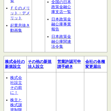
覧
全国の日本
政策金融公
ＦＣのメリ
庫支店一覧
ット・デメ
リット
日本政策金
融公庫事業
起業息抜き
報告
動画集
日本政策金
融公庫関連
法令集
株式会社の
その他の
新規
営業許認可申
会社の
各種
新規設立
法人設立
請
手続き
変更届出
株式会
社設立
その前
に！
株主と
株式譲
渡制限