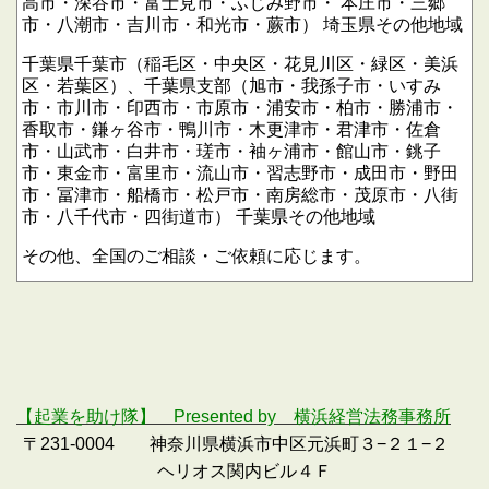
高市・深谷市・富士見市・ふじみ野市・
本庄市・三郷
市・八潮市・吉川市・和光市・蕨市）
埼玉県その他地域
千葉県千葉市（稲毛区・中央区・花見川区・緑区・美浜
区・若葉区）、千葉県支部（旭市・我孫子市・いすみ
市・市川市・印西市・市原市・浦安市・柏市・勝浦市・
香取市・鎌ヶ谷市・鴨川市・木更津市・君津市・佐倉
市・山武市・白井市・瑳市・袖ヶ浦市・館山市・銚子
市・東金市・富里市・流山市・習志野市・成田市・野田
市・冨津市・船橋市・松戸市・南房総市・茂原市・八街
市・八千代市・四街道市）
千葉県その他地域
その他、全国のご相談・ご依頼に応じます。
【起業を助け隊】 Presented by 横浜経営法務事務所
〒231-0004 神奈川県横浜市中区元浜町３−２１−２
ヘリオス関内ビル４Ｆ