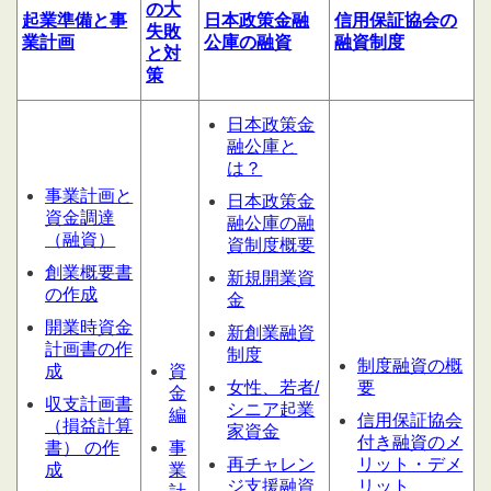
の大
起業
準備
と
事
日本政策金融
信用
保証協会の
失敗
業計
画
公庫の融資
融資制度
と対
策
日本政策金
融公庫と
は？
事業計画と
日本政策金
資金調達
融公庫の融
（融資）
資制度概要
創業概要書
新規開業資
の作成
金
開業時資金
新創業融資
計画書の作
制度
制度融資の概
成
資
女性、若者/
要
金
収支計画書
シニア起業
編
信用保証協会
（損益計算
家資金
付き融資のメ
書） の作
事
再チャレン
リット・デメ
成
業
ジ支援融資
リット