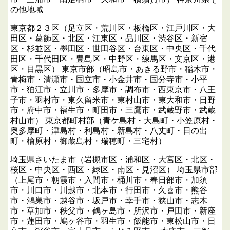
の他地域
東京都２３区（足立区・荒川区・板橋区・江戸川区・大
田区・葛飾区・北区・江東区・品川区・渋谷区・新宿
区・杉並区・墨田区・世田谷区・台東区・中央区・千代
田区・千代田区・豊島区・中野区・練馬区・文京区・港
区・目黒区）
東京市部（昭島市・あきる野市・稲木市・
青梅市・清瀬市・国立市・小金井市・国分寺市・小平
市・狛江市・立川市・多摩市・調布市・西東京市・八王
子市・羽村市・東久留米市・東村山市・東大和市・日野
市・府中市・福生市・町田市・三鷹市・武蔵野市・武蔵
村山市）
東京都町村部（青ケ島村・大島町・小笠原村・
奥多摩町・津島村・利島村・新島村・八丈町・日の出
町・檜原村・御蔵島村・瑞穂町・三宅村）
埼玉県さいたま市（岩槻市区・浦和区・大宮区・北区・
桜区・中央区・西区・緑区・南区・見沼区）
埼玉県市部
（上尾市・朝霞市・入間市・桶川市・春日部市・加須
市・川口市・川越市・北本市・行田市・久喜市・熊谷
市・鴻巣市・越谷市・坂戸市・幸手市・狭山市・志木
市・草加市・秩父市・鶴ヶ島市・所沢市・戸田市・新座
市・蓮田市・鳩ヶ谷市・羽生市・飯能市・東松山市・日