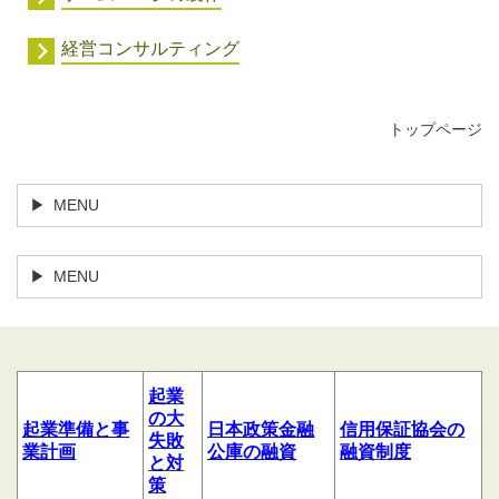
経営コンサルティング
トップページ
MENU
MENU
起業
の大
起業
準備
と
事
日本政策金融
信用
保証協会の
失敗
業計
画
公庫の融資
融資制度
と対
策