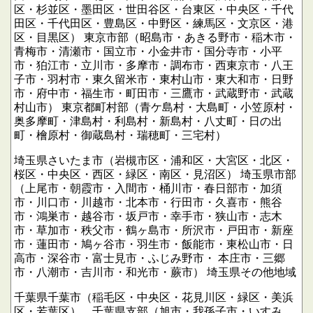
区・杉並区・墨田区・世田谷区・台東区・中央区・千代
田区・千代田区・豊島区・中野区・練馬区・文京区・港
区・目黒区）
東京市部（昭島市・あきる野市・稲木市・
青梅市・清瀬市・国立市・小金井市・国分寺市・小平
市・狛江市・立川市・多摩市・調布市・西東京市・八王
子市・羽村市・東久留米市・東村山市・東大和市・日野
市・府中市・福生市・町田市・三鷹市・武蔵野市・武蔵
村山市）
東京都町村部（青ケ島村・大島町・小笠原村・
奥多摩町・津島村・利島村・新島村・八丈町・日の出
町・檜原村・御蔵島村・瑞穂町・三宅村）
埼玉県さいたま市（岩槻市区・浦和区・大宮区・北区・
桜区・中央区・西区・緑区・南区・見沼区）
埼玉県市部
（上尾市・朝霞市・入間市・桶川市・春日部市・加須
市・川口市・川越市・北本市・行田市・久喜市・熊谷
市・鴻巣市・越谷市・坂戸市・幸手市・狭山市・志木
市・草加市・秩父市・鶴ヶ島市・所沢市・戸田市・新座
市・蓮田市・鳩ヶ谷市・羽生市・飯能市・東松山市・日
高市・深谷市・富士見市・ふじみ野市・
本庄市・三郷
市・八潮市・吉川市・和光市・蕨市）
埼玉県その他地域
千葉県千葉市（稲毛区・中央区・花見川区・緑区・美浜
区・若葉区）、千葉県支部（旭市・我孫子市・いすみ