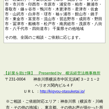
市・市川市・印西市・市原市・浦安市・柏市・勝浦市・
香取市・鎌ヶ谷市・鴨川市・木更津市・君津市・佐倉
市・山武市・白井市・瑳市・袖ヶ浦市・館山市・銚子
市・東金市・富里市・流山市・習志野市・成田市・野田
市・冨津市・船橋市・松戸市・南房総市・茂原市・八街
市・八千代市・四街道市）
千葉県その他地域
その他、全国のご相談・ご依頼に応じます。
【起業を助け隊】 Presented by 横浜経営法務事務所
〒231-0004 神奈川県横浜市中区元浜町３−２１−２
ヘリオス関内ビル４Ｆ
ＵＲＬ ：
http://kigyou-otasuketai.jp/
※ご相談・ご依頼対応エリア：神奈川県（横浜市・川崎
市・その他の地域）、東京都、その他お声が掛かった所