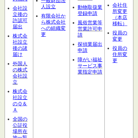
一般財団法
会社住
人設立
動物取扱業
会社設
所変更
登録申請
立後の
有限会社か
（本店
許認可
ら株式会社
風俗営業等
移転）
届出
への組織変
営業許可申
役員の
更
請
株式会
変更
社設立
探偵業届出
後の諸
役員の
申請
届け
住所変
障がい福祉
更
外国人
サービス
事
の株式
業指定申請
会社設
立
株式会
社設立
のＱ＆
Ａ
全国の
公証役
場所在
地一覧