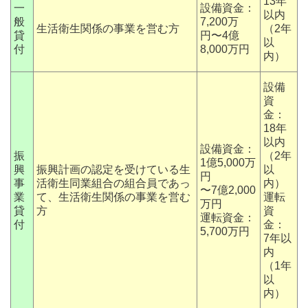
13年
一
設備資金：
以内
般
7,200万
生活衛生関係の事業を営む方
（2年
貸
円〜4億
以
付
8,000万円
内）
設備
資
金：
18年
以内
設備資金：
振
（2年
1億5,000万
興
振興計画の認定を受けている生
以
円
事
活衛生同業組合の組合員であっ
内）
〜7億2,000
業
て、生活衛生関係の事業を営む
運転
万円
貸
方
資
運転資金：
付
金：
5,700万円
7年以
内
（1年
以
内）