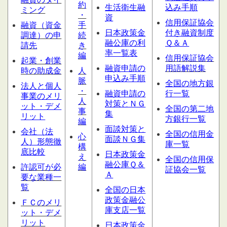
約
生活衛生融
込み手順
ミング
・
資
信用保証協会
融資（資金
手
日本政策金
付き融資制度
調達）の申
続
融公庫の利
Ｑ＆Ａ
請先
き
率一覧表
編
信用保証協会
起業・創業
融資申請の
用語解説集
時の助成金
人
申込み手順
脈
全国の地方銀
法人と個人
・
融資申請の
行一覧
事業のメリ
人
対策とＮＧ
ット・デメ
全国の第二地
事
集
リット
方銀行一覧
編
面談対策と
会社（法
全国の信用金
心
面談ＮＧ集
人）形態
徹
庫一覧
構
底比較
日本政策金
え
全国の信用保
融公庫Ｑ＆
許認可が必
編
証協会一覧
Ａ
要な業種一
覧
全国の日本
政策金融公
ＦＣのメリ
庫支店一覧
ット・デメ
リット
日本政策金