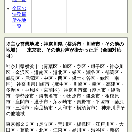
全国の
法務局
所在地
一覧
※主な営業地域：神奈川県（横浜市・川崎市・その他の
地域）
東京都、その他お声が掛かった所（全国対応
可）
神奈川県横浜市（青葉区・旭区・泉区・磯子区・神奈川
区・金沢区・港南区・港北区・栄区・瀬谷区・都築区・
鶴見区・戸塚区・中区・西区・保土ヶ谷区・緑区・南
区）
神奈川県川崎市（麻生区・川崎区・幸区・高津区・
多摩区・中原区・宮前区）
神奈川市部（厚木市・綾瀬
市・伊勢原市・海老名市・小田原市・鎌倉市・相模原
市・座間市・逗子市・茅ヶ崎市・秦野市・平塚市・藤沢
市・三浦市・南足柄市・大和市・横須賀市）
神奈川県そ
の他地域
東京都２３区（足立区・荒川区・板橋区・江戸川区・大
田区・葛飾区・北区・江東区・品川区・渋谷区・新宿