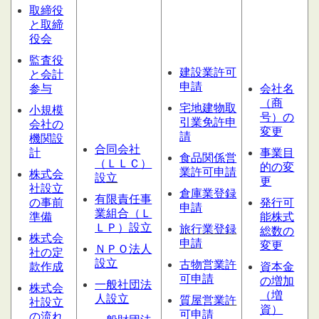
取締役
と取締
役会
監査役
建設業許可
と会計
申請
参与
会社名
（商
宅地建物取
小規模
号）の
引業免許申
会社の
変更
請
機関設
合同会社
計
事業目
食品関係営
（ＬＬＣ）
的の変
業許可申請
株式会
設
立
更
社設立
倉庫業登録
有限責任事
の事前
発行可
申請
業組合（Ｌ
準備
能株式
ＬＰ）設立
旅行業登録
総数の
株式会
申請
変更
ＮＰＯ法人
社の定
設立
古物営業許
款作成
資本金
可申請
の増加
一般社団法
株式会
（増
人設立
質屋営業
許
社設立
資）
可申請
の流れ