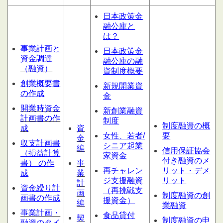
日本政策金
融公庫と
は？
事業計画と
日本政策金
資金調達
融公庫の融
（融資）
資制度概要
創業概要書
新規開業資
の作成
金
開業時資金
新創業融資
計画書の作
制度
制度融資の概
成
資
女性、若者/
要
金
収支計画書
シニア起業
編
信用保証協会
（損益計算
家資金
付き融資のメ
書） の作
事
再チャレン
リット・デメ
成
業
ジ支援融資
リット
計
資金繰り計
（再挑戦支
画
制度融資の創
画書の作成
援資金）
編
業融資
事業計画・
食品貸付
契
制度融資の申
融資のタイ