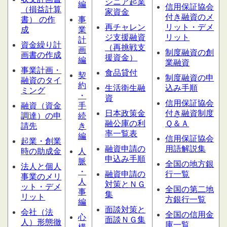
シニア起業
編
信用保証協会
（損益計算
家資金
付き融資のメ
書） の作
事
再チャレン
リット・デメ
成
業
ジ支援融資
リット
計
資金繰り計
（再挑戦支
画
制度融資の創
画書の作成
援資金）
編
業融資
事業計画・
食品貸付
契
制度融資の申
融資のタイ
約
生活衛生融
込み手順
ミング
・
資
信用保証協会
融資（資金
手
日本政策金
付き融資制度
調達）の申
続
融公庫の利
Ｑ＆Ａ
請先
き
率一覧表
編
信用保証協会
起業・創業
融資申請の
用語解説集
時の助成金
人
申込み手順
脈
全国の地方銀
法人と個人
・
融資申請の
行一覧
事業のメリ
人
対策とＮＧ
ット・デメ
全国の第二地
事
集
リット
方銀行一覧
編
面談対策と
会社（法
全国の信用金
心
面談ＮＧ集
人）形態
徹
庫一覧