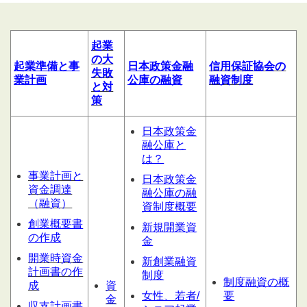
起業
の大
起業
準備
と
事
日本政策金融
信用
保証協会の
失敗
業計
画
公庫の融資
融資制度
と対
策
日本政策金
融公庫と
は？
事業計画と
日本政策金
資金調達
融公庫の融
（融資）
資制度概要
創業概要書
新規開業資
の作成
金
開業時資金
新創業融資
計画書の作
制度
制度融資の概
成
資
女性、若者/
要
金
収支計画書