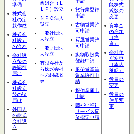
申請
業組合（Ｌ
準備
能株式
ＬＰ）設立
旅行業登録
総数の
株式会
申請
変更
ＮＰＯ法人
社の定
設立
古物営業許
款作成
資本金
可申請
の増加
一般社団法
株式会
（増
人設立
質屋営業
許
社設立
資）
可申請
の流れ
一般財団法
会社住
人設立
動物取扱業
会社設
所変更
登録申請
立後の
有限会社か
（本店
許認可
ら株式会社
風俗営業等
移転）
届出
への組織変
営業許可申
役員の
更
請
株式会
変更
社設立
探偵業届出
後の諸
役員の
申請
届け
住所変
障がい福祉
更
外国人
サービス
事
の株式
業指定申請
会社設
立