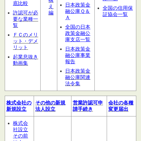
構
底比較
日本政策金
え
全国の信用保
融公庫Ｑ＆
許認可が必
編
証協会一覧
Ａ
要な業種一
覧
全国の日本
政策金融公
ＦＣのメリ
庫支店一覧
ット・デメ
リット
日本政策金
融公庫事業
起業息抜き
報告
動画集
日本政策金
融公庫関連
法令集
株式会社の
その他の
新規
営業許認可申
会社の
各種
新規設立
法人設立
請
手続き
変更届出
株式会
社設立
その前