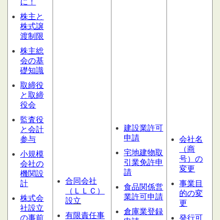
に！
株主と
株式譲
渡制限
株主総
会の基
礎知識
取締役
と取締
役会
監査役
建設業許可
と会計
申請
参与
会社名
（商
宅地建物取
小規模
号）の
引業免許申
会社の
変更
請
機関設
合同会社
計
事業目
食品関係営
（ＬＬＣ）
的の変
業許可申請
株式会
設
立
更
社設立
倉庫業登録
有限責任事
の事前
発行可