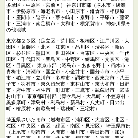
多摩区・中原区・宮前区）
神奈川市部（厚木市・綾瀬
市・伊勢原市・海老名市・小田原市・鎌倉市・相模原
市・座間市・逗子市・茅ヶ崎市・秦野市・平塚市・藤沢
市・三浦市・南足柄市・大和市・横須賀市）
神奈川県そ
の他地域
東京都２３区（足立区・荒川区・板橋区・江戸川区・大
田区・葛飾区・北区・江東区・品川区・渋谷区・新宿
区・杉並区・墨田区・世田谷区・台東区・中央区・千代
田区・千代田区・豊島区・中野区・練馬区・文京区・港
区・目黒区）
東京市部（昭島市・あきる野市・稲木市・
青梅市・清瀬市・国立市・小金井市・国分寺市・小平
市・狛江市・立川市・多摩市・調布市・西東京市・八王
子市・羽村市・東久留米市・東村山市・東大和市・日野
市・府中市・福生市・町田市・三鷹市・武蔵野市・武蔵
村山市）
東京都町村部（青ケ島村・大島町・小笠原村・
奥多摩町・津島村・利島村・新島村・八丈町・日の出
町・檜原村・御蔵島村・瑞穂町・三宅村）
埼玉県さいたま市（岩槻市区・浦和区・大宮区・北区・
桜区・中央区・西区・緑区・南区・見沼区）
埼玉県市部
（上尾市・朝霞市・入間市・桶川市・春日部市・加須