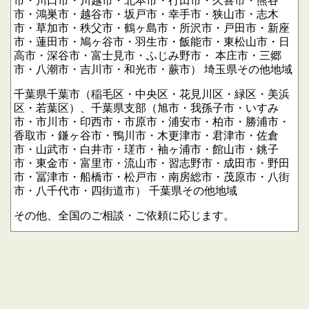
市・川口市・川越市・北本市・行田市・久喜市・熊谷
市・鴻巣市・越谷市・坂戸市・幸手市・狭山市・志木
市・草加市・秩父市・鶴ヶ島市・所沢市・戸田市・新座
市・蓮田市・鳩ヶ谷市・羽生市・飯能市・東松山市・日
高市・深谷市・富士見市・ふじみ野市・
本庄市・三郷
市・八潮市・吉川市・和光市・蕨市）
埼玉県その他地域
千葉県千葉市（稲毛区・中央区・花見川区・緑区・美浜
区・若葉区）、千葉県支部（旭市・我孫子市・いすみ
市・市川市・印西市・市原市・浦安市・柏市・勝浦市・
香取市・鎌ヶ谷市・鴨川市・木更津市・君津市・佐倉
市・山武市・白井市・瑳市・袖ヶ浦市・館山市・銚子
市・東金市・富里市・流山市・習志野市・成田市・野田
市・冨津市・船橋市・松戸市・南房総市・茂原市・八街
市・八千代市・四街道市）
千葉県その他地域
その他、全国のご相談・ご依頼に応じます。