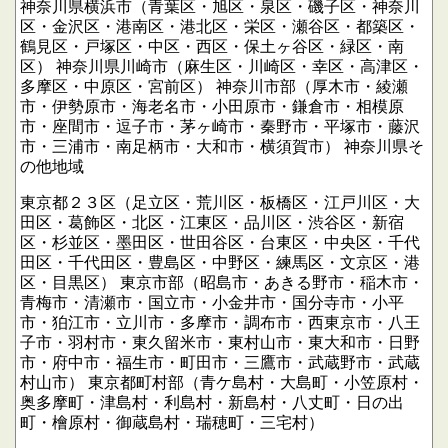
神奈川県横浜市（青葉区・旭区・泉区・磯子区・神奈川
区・金沢区・港南区・港北区・栄区・瀬谷区・都築区・
鶴見区・戸塚区・中区・西区・保土ヶ谷区・緑区・南
区）
神奈川県川崎市（麻生区・川崎区・幸区・高津区・
多摩区・中原区・宮前区）
神奈川市部（厚木市・綾瀬
市・伊勢原市・海老名市・小田原市・鎌倉市・相模原
市・座間市・逗子市・茅ヶ崎市・秦野市・平塚市・藤沢
市・三浦市・南足柄市・大和市・横須賀市）
神奈川県そ
の他地域
東京都２３区（足立区・荒川区・板橋区・江戸川区・大
田区・葛飾区・北区・江東区・品川区・渋谷区・新宿
区・杉並区・墨田区・世田谷区・台東区・中央区・千代
田区・千代田区・豊島区・中野区・練馬区・文京区・港
区・目黒区）
東京市部（昭島市・あきる野市・稲木市・
青梅市・清瀬市・国立市・小金井市・国分寺市・小平
市・狛江市・立川市・多摩市・調布市・西東京市・八王
子市・羽村市・東久留米市・東村山市・東大和市・日野
市・府中市・福生市・町田市・三鷹市・武蔵野市・武蔵
村山市）
東京都町村部（青ケ島村・大島町・小笠原村・
奥多摩町・津島村・利島村・新島村・八丈町・日の出
町・檜原村・御蔵島村・瑞穂町・三宅村）