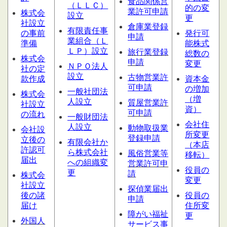
食品関係営
（ＬＬＣ）
的の変
業許可申請
株式会
設
立
更
社設立
倉庫業登録
有限責任事
の事前
発行可
申請
業組合（Ｌ
準備
能株式
ＬＰ）設立
旅行業登録
総数の
株式会
申請
変更
ＮＰＯ法人
社の定
設立
古物営業許
款作成
資本金
可申請
の増加
一般社団法
株式会
（増
人設立
質屋営業
許
社設立
資）
可申請
の流れ
一般財団法
会社住
人設立
動物取扱業
会社設
所変更
登録申請
立後の
有限会社か
（本店
許認可
ら株式会社
風俗営業等
移転）
届出
への組織変
営業許可申
役員の
更
請
株式会
変更
社設立
探偵業届出
後の諸
役員の
申請
届け
住所変
障がい福祉
更
外国人
サービス
事