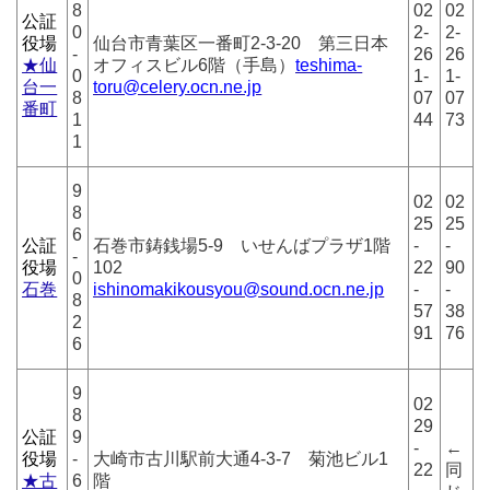
8
02
02
公証
0
2-
2-
役場
仙台市青葉区一番町2-3-20 第三日本
-
26
26
★仙
オフィスビル6階（手島）
teshima-
0
1-
1-
台一
toru@celery.ocn.ne.jp
8
07
07
番町
1
44
73
1
9
02
02
8
25
25
6
公証
石巻市鋳銭場5-9 いせんばプラザ1階
-
-
-
役場
102
22
90
0
石巻
ishinomakikousyou@sound.ocn.ne.jp
-
-
8
57
38
2
91
76
6
9
02
8
29
公証
9
-
←
役場
-
大崎市古川駅前大通4-3-7 菊池ビル1
22
同
★古
6
階