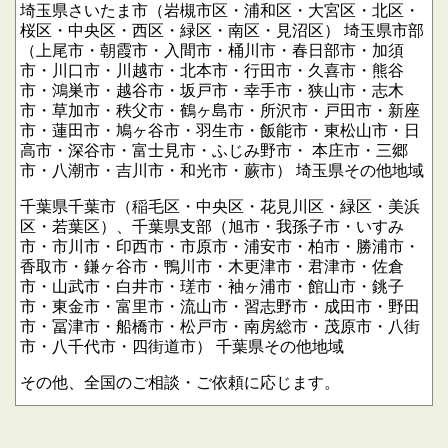
埼玉県さいたま市（岩槻市区・浦和区・大宮区・北区・
桜区・中央区・西区・緑区・南区・見沼区）
埼玉県市部
（上尾市・朝霞市・入間市・桶川市・春日部市・加須
市・川口市・川越市・北本市・行田市・久喜市・熊谷
市・鴻巣市・越谷市・坂戸市・幸手市・狭山市・志木
市・草加市・秩父市・鶴ヶ島市・所沢市・戸田市・新座
市・蓮田市・鳩ヶ谷市・羽生市・飯能市・東松山市・日
高市・深谷市・富士見市・ふじみ野市・
本庄市・三郷
市・八潮市・吉川市・和光市・蕨市）
埼玉県その他地域
千葉県千葉市（稲毛区・中央区・花見川区・緑区・美浜
区・若葉区）、千葉県支部（旭市・我孫子市・いすみ
市・市川市・印西市・市原市・浦安市・柏市・勝浦市・
香取市・鎌ヶ谷市・鴨川市・木更津市・君津市・佐倉
市・山武市・白井市・瑳市・袖ヶ浦市・館山市・銚子
市・東金市・富里市・流山市・習志野市・成田市・野田
市・冨津市・船橋市・松戸市・南房総市・茂原市・八街
市・八千代市・四街道市）
千葉県その他地域
その他、全国のご相談・ご依頼に応じます。