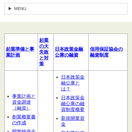
MENU
起業
の大
起業
準備
と
事
日本政策金融
信用
保証協会の
失敗
業計
画
公庫の融資
融資制度
と対
策
日本政策金
融公庫と
は？
事業計画と
日本政策金
資金調達
融公庫の融
（融資）
資制度概要
創業概要書
新規開業資
の作成
金
開業時資金