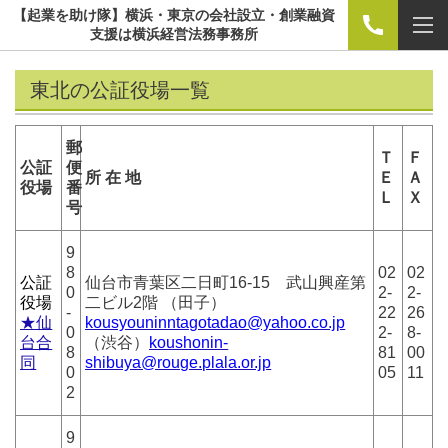
【起業を助け隊】横浜・東京の会社設立・創業融資
支援は横浜経営法務事務所
東北の公証役場一覧
郵
Ｔ
Ｆ
公証
便
所 在 地
Ｅ
Ａ
役場
番
Ｌ
Ｘ
号
9
8
02
02
公証
仙台市青葉区二日町16-15 武山興産第
0
2-
2-
役場
二ビル2階 （田子）
-
22
26
★仙
kousyouninntagotadao@yahoo.co.jp
0
2-
8-
台合
（渋谷）
koushonin-
8
81
00
同
shibuya@rouge.plala.or.jp
0
05
11
2
9