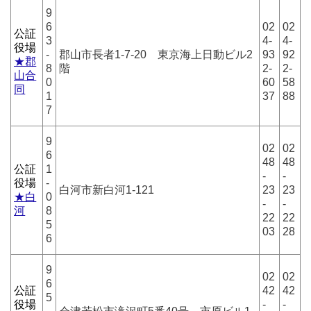
9
6
02
02
公証
3
4-
4-
役場
-
郡山市長者1-7-20 東京海上日動ビル2
93
92
★郡
8
階
2-
2-
山合
0
60
58
同
1
37
88
7
9
02
02
6
48
48
公証
1
-
-
役場
-
白河市新白河1-121
23
23
★白
0
-
-
河
8
22
22
5
03
28
6
9
02
02
6
公証
42
42
5
役場
-
-