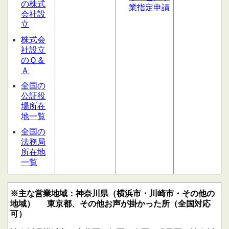
の株式
業指定申請
会社設
立
株式会
社設立
のＱ＆
Ａ
全国の
公証役
場所在
地一覧
全国の
法務局
所在地
一覧
※主な営業地域：神奈川県（横浜市・川崎市・その他の
地域）
東京都、その他お声が掛かった所（全国対応
可）