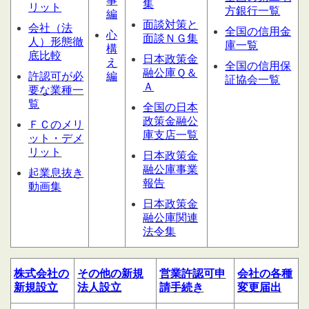
事
集
リット
方銀行一覧
編
面談対策と
会社（法
全国の信用金
心
面談ＮＧ集
人）形態
徹
庫一覧
構
底比較
日本政策金
え
全国の信用保
融公庫Ｑ＆
許認可が必
編
証協会一覧
Ａ
要な業種一
覧
全国の日本
政策金融公
ＦＣのメリ
庫支店一覧
ット・デメ
リット
日本政策金
融公庫事業
起業息抜き
報告
動画集
日本政策金
融公庫関連
法令集
株式会社の
その他の
新規
営業許認可申
会社の
各種
新規設立
法人設立
請
手続き
変更届出