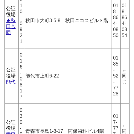
1
01
01
公証
0
8-
8-
役場
-
86
86
★秋
秋田市大町3-5-8 秋田ニコスビル３階
0
4-
4-
田合
9
08
08
同
2
50
54
1
0
01
1
85
6
公証
-
←
-
役場
能代市上町6-22
52
同
0
能代
-
じ
8
77
1
28
7
0
3
01
公証
0
7-
←
役場
-
77
青森市長島1-3-17 阿保歯科ビル4階
同