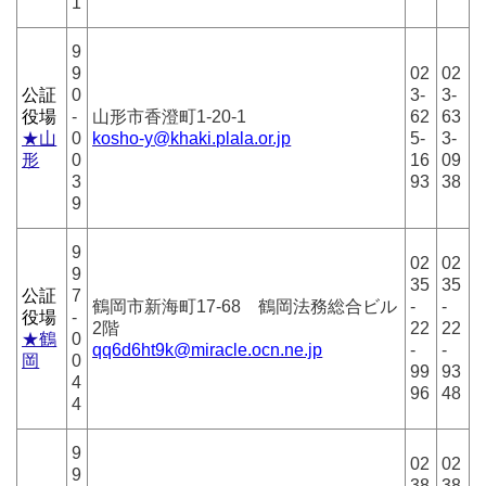
1
9
9
02
02
公証
0
3-
3-
役場
-
山形市香澄町1-20-1
62
63
★山
0
kosho-y@khaki.plala.or.jp
5-
3-
形
0
16
09
3
93
38
9
9
02
02
9
35
35
公証
7
鶴岡市新海町17-68 鶴岡法務総合ビル
-
-
役場
-
2階
22
22
★鶴
0
qq6d6ht9k@miracle.ocn.ne.jp
-
-
岡
0
99
93
4
96
48
4
9
02
02
9
38
38