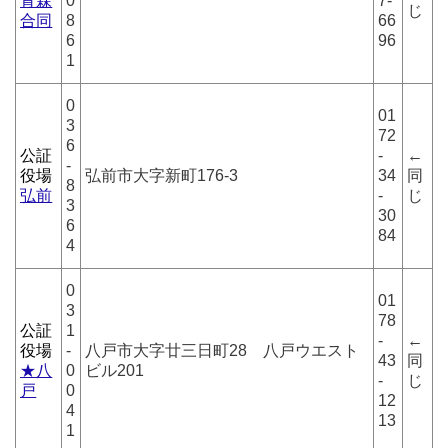
青森
0
7-
じ
合同
8
66
6
96
1
0
01
3
72
6
公証
-
←
-
役場
弘前市大字新町176-3
34
同
8
弘前
-
じ
3
30
6
84
4
0
01
3
78
公証
1
-
←
役場
-
八戸市大字廿三日町28 八戸ウエスト
43
同
★八
0
ビル201
-
じ
戸
0
12
4
13
1