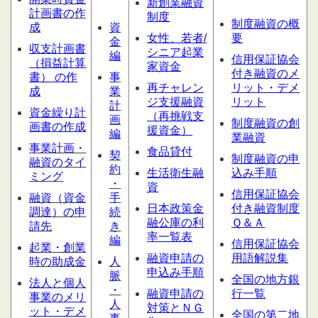
新創業融資
計画書の作
制度
制度融資の概
成
資
女性、若者/
要
金
収支計画書
シニア起業
編
信用保証協会
（損益計算
家資金
付き融資のメ
書） の作
事
再チャレン
リット・デメ
成
業
ジ支援融資
リット
計
資金繰り計
（再挑戦支
画
制度融資の創
画書の作成
援資金）
編
業融資
事業計画・
食品貸付
契
制度融資の申
融資のタイ
約
生活衛生融
込み手順
ミング
・
資
信用保証協会
融資（資金
手
日本政策金
付き融資制度
調達）の申
続
融公庫の利
Ｑ＆Ａ
請先
き
率一覧表
編
信用保証協会
起業・創業
融資申請の
用語解説集
時の助成金
人
申込み手順
脈
全国の地方銀
法人と個人
・
融資申請の
行一覧
事業のメリ
人
対策とＮＧ
ット・デメ
全国の第二地