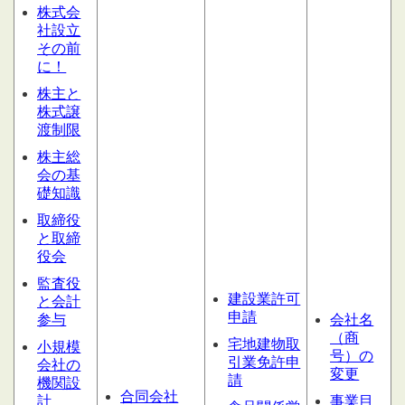
株式会
社設立
その前
に！
株主と
株式譲
渡制限
株主総
会の基
礎知識
取締役
と取締
役会
監査役
建設業許可
と会計
申請
参与
会社名
（商
宅地建物取
小規模
号）の
引業免許申
会社の
変更
請
機関設
合同会社
計
事業目