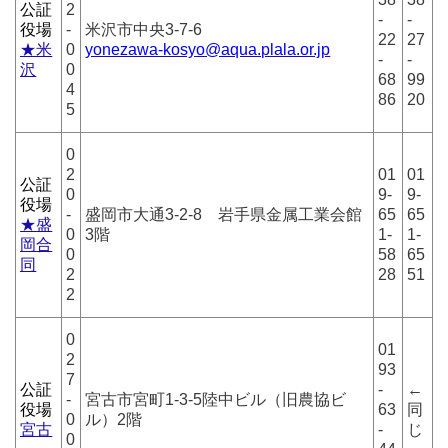
公証
2
-
-
役場
-
米沢市中央3-7-6
22
27
★米
0
yonezawa-kosyo@aqua.plala.or.jp
-
-
沢
0
68
99
4
86
20
5
0
2
01
01
公証
0
9-
9-
役場
-
盛岡市大通3-2-8 岩手県金属工業会館
65
65
★盛
0
3階
1-
1-
岡合
0
58
65
同
2
28
51
2
0
01
2
93
7
公証
-
←
-
宮古市宮町1-3-5陸中ビル（旧農協ビ
役場
63
同
0
ル）2階
宮古
-
じ
0