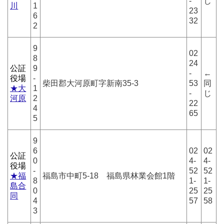
-
じ
川
1
23
6
32
2
9
02
8
24
公証
9
-
←
役場
-
柴田郡大河原町字新南35-3
53
同
★大
1
-
じ
河原
2
22
4
65
5
9
6
02
02
公証
0
4-
4-
役場
-
52
52
★福
福島市中町5-18 福島県林業会館1階
8
1-
1-
島合
0
25
25
同
4
57
58
3