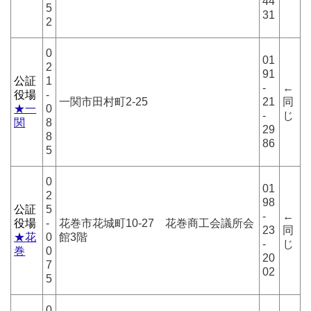
44
5
31
2
0
01
2
91
公証
1
-
←
役場
-
一関市田村町2-25
21
同
★一
0
-
じ
関
8
29
8
86
5
0
01
2
98
公証
5
-
←
役場
-
花巻市花城町10-27 花巻商工会議所会
23
同
★花
0
館3階
-
じ
巻
0
20
7
02
5
0