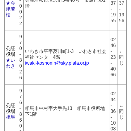
-
会津若松市滝沢町5番40号 市原ビル1
★会
37
37
0
階
津若
-
-
0
松
19
19
2
55
56
2
9
02
7
46
公証
0
いわき市平字菱川町1-3 いわき市社会
-
←
役場
-
福祉センター4階
23
同
★い
8
iwaki-koshonin@sky.plala.or.jp
-
じ
わき
0
40
2
66
6
9
02
7
44
6
公証
-
←
-
相馬市中村字大手先13 相馬市役所地
役場
36
同
8
下1階
相馬
-
じ
6
10
0
08