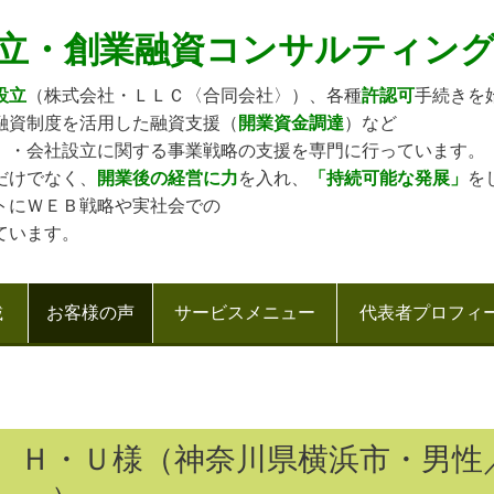
立・創業融資コンサルティン
設立
（株式会社・ＬＬＣ〈合同会社〉）、各種
許認可
手続きを
融資制度を活用した融資支援（
開業資金調達
）など
）・会社設立に関する事業戦略の支援を専門に行っています。
だけでなく、
開業後の経営に力
を入れ、
「持続可能な発展」
を
トにＷＥＢ戦略や実社会での
ています。
載
お客様の声
サービスメニュー
代表者プロフィ
Ｈ・Ｕ様（神奈川県横浜市・男性