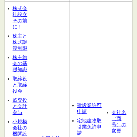
株式会
社設立
その前
に！
株主と
株式譲
渡制限
株主総
会の基
礎知識
取締役
と取締
役会
監査役
建設業許可
と会計
申請
参与
会社名
（商
宅地建物取
小規模
号）の
引業免許申
会社の
変更
請
機関設