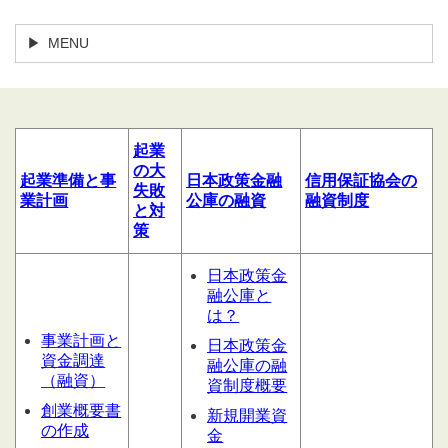
MENU
起業
の大
起業
準備
と
事
日本政策金融
信用
保証協会の
失敗
業計
画
公庫の融資
融資制度
と対
策
日本政策金
融公庫と
は？
事業計画と
日本政策金
資金調達
融公庫の融
（融資）
資制度概要
創業概要書
新規開業資
の作成
金