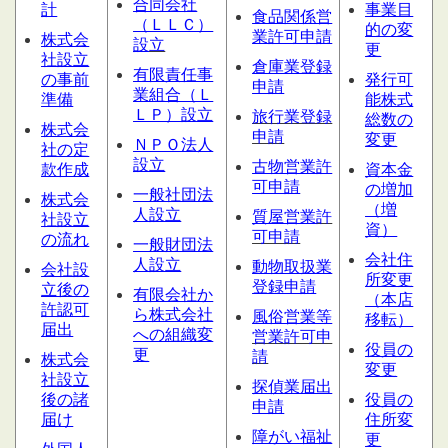
合同会社
計
事業目
食品関係営
（ＬＬＣ）
的の変
業許可申請
株式会
設
立
更
社設立
倉庫業登録
有限責任事
の事前
発行可
申請
業組合（Ｌ
準備
能株式
ＬＰ）設立
旅行業登録
総数の
株式会
申請
変更
ＮＰＯ法人
社の定
設立
古物営業許
款作成
資本金
可申請
の増加
一般社団法
株式会
（増
人設立
質屋営業
許
社設立
資）
可申請
の流れ
一般財団法
会社住
人設立
動物取扱業
会社設
所変更
登録申請
立後の
有限会社か
（本店
許認可
ら株式会社
風俗営業等
移転）
届出
への組織変
営業許可申
役員の
更
請
株式会
変更
社設立
探偵業届出
後の諸
役員の
申請
届け
住所変
障がい福祉
更