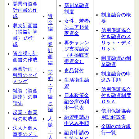
開業時資金
新創業融資
計画書の作
制度
制度融資の概
成
資
女性、若者/
要
金
収支計画書
シニア起業
編
信用保証協会
（損益計算
家資金
付き融資のメ
書） の作
事
再チャレン
リット・デメ
成
業
ジ支援融資
リット
計
資金繰り計
（再挑戦支
画
制度融資の創
画書の作成
援資金）
編
業融資
事業計画・
食品貸付
契
制度融資の申
融資のタイ
約
生活衛生融
込み手順
ミング
・
資
信用保証協会
融資（資金
手
日本政策金
付き融資制度
調達）の申
続
融公庫の利
Ｑ＆Ａ
請先
き
率一覧表
編
信用保証協会
起業・創業
融資申請の
用語解説集
時の助成金
人
申込み手順
脈
全国の地方銀
法人と個人
・
融資申請の
行一覧
事業のメリ
人
対策とＮＧ