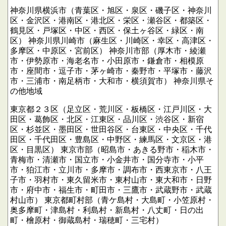
神奈川県横浜市（青葉区・旭区・泉区・磯子区・神奈川
区・金沢区・港南区・港北区・栄区・瀬谷区・都築区・
鶴見区・戸塚区・中区・西区・保土ヶ谷区・緑区・南
区）
神奈川県川崎市（麻生区・川崎区・幸区・高津区・
多摩区・中原区・宮前区）
神奈川市部（厚木市・綾瀬
市・伊勢原市・海老名市・小田原市・鎌倉市・相模原
市・座間市・逗子市・茅ヶ崎市・秦野市・平塚市・藤沢
市・三浦市・南足柄市・大和市・横須賀市）
神奈川県そ
の他地域
東京都２３区（足立区・荒川区・板橋区・江戸川区・大
田区・葛飾区・北区・江東区・品川区・渋谷区・新宿
区・杉並区・墨田区・世田谷区・台東区・中央区・千代
田区・千代田区・豊島区・中野区・練馬区・文京区・港
区・目黒区）
東京市部（昭島市・あきる野市・稲木市・
青梅市・清瀬市・国立市・小金井市・国分寺市・小平
市・狛江市・立川市・多摩市・調布市・西東京市・八王
子市・羽村市・東久留米市・東村山市・東大和市・日野
市・府中市・福生市・町田市・三鷹市・武蔵野市・武蔵
村山市）
東京都町村部（青ケ島村・大島町・小笠原村・
奥多摩町・津島村・利島村・新島村・八丈町・日の出
町・檜原村・御蔵島村・瑞穂町・三宅村）