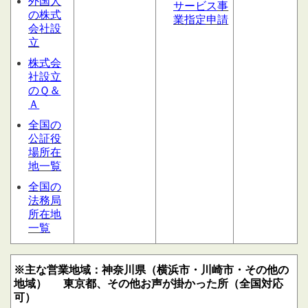
外国人
サービス
事
の株式
業指定申請
会社設
立
株式会
社設立
のＱ＆
Ａ
全国の
公証役
場所在
地一覧
全国の
法務局
所在地
一覧
※主な営業地域：神奈川県（横浜市・川崎市・その他の
地域）
東京都、その他お声が掛かった所（全国対応
可）