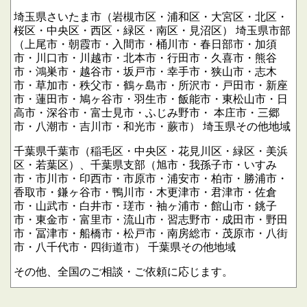
埼玉県さいたま市（岩槻市区・浦和区・大宮区・北区・
桜区・中央区・西区・緑区・南区・見沼区）
埼玉県市部
（上尾市・朝霞市・入間市・桶川市・春日部市・加須
市・川口市・川越市・北本市・行田市・久喜市・熊谷
市・鴻巣市・越谷市・坂戸市・幸手市・狭山市・志木
市・草加市・秩父市・鶴ヶ島市・所沢市・戸田市・新座
市・蓮田市・鳩ヶ谷市・羽生市・飯能市・東松山市・日
高市・深谷市・富士見市・ふじみ野市・
本庄市・三郷
市・八潮市・吉川市・和光市・蕨市）
埼玉県その他地域
千葉県千葉市（稲毛区・中央区・花見川区・緑区・美浜
区・若葉区）、千葉県支部（旭市・我孫子市・いすみ
市・市川市・印西市・市原市・浦安市・柏市・勝浦市・
香取市・鎌ヶ谷市・鴨川市・木更津市・君津市・佐倉
市・山武市・白井市・瑳市・袖ヶ浦市・館山市・銚子
市・東金市・富里市・流山市・習志野市・成田市・野田
市・冨津市・船橋市・松戸市・南房総市・茂原市・八街
市・八千代市・四街道市）
千葉県その他地域
その他、全国のご相談・ご依頼に応じます。