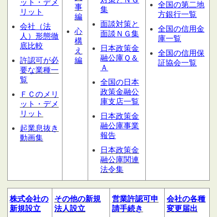
ット・デメ
全国の第二地
事
集
リット
方銀行一覧
編
面談対策と
会社（法
全国の信用金
心
面談ＮＧ集
人）形態
徹
庫一覧
構
底比較
日本政策金
え
全国の信用保
融公庫Ｑ＆
許認可が必
編
証協会一覧
Ａ
要な業種一
覧
全国の日本
政策金融公
ＦＣのメリ
庫支店一覧
ット・デメ
リット
日本政策金
融公庫事業
起業息抜き
報告
動画集
日本政策金
融公庫関連
法令集
株式会社の
その他の
新規
営業許認可申
会社の
各種
新規設立
法人設立
請
手続き
変更届出