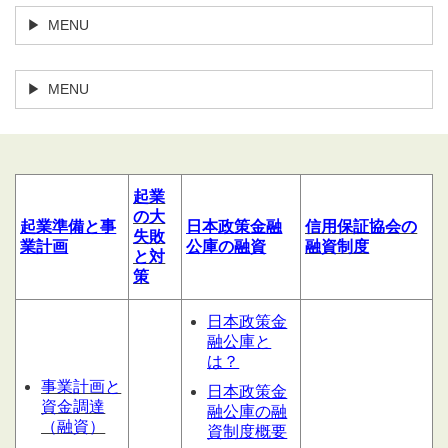
MENU
MENU
起業
の大
起業
準備
と
事
日本政策金融
信用
保証協会の
失敗
業計
画
公庫の融資
融資制度
と対
策
日本政策金
融公庫と
は？
事業計画と
日本政策金
資金調達
融公庫の融
（融資）
資制度概要