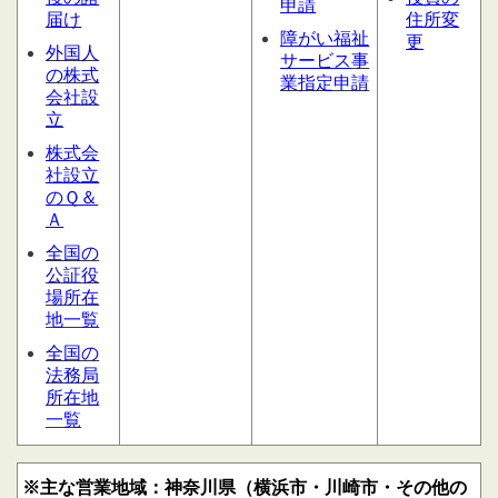
申請
届け
住所変
障がい福祉
更
外国人
サービス
事
の株式
業指定申請
会社設
立
株式会
社設立
のＱ＆
Ａ
全国の
公証役
場所在
地一覧
全国の
法務局
所在地
一覧
※主な営業地域：神奈川県（横浜市・川崎市・その他の