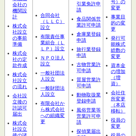
号）の
引業免許申
会社の
変更
請
機関設
合同会社
計
事業目
食品関係営
（ＬＬＣ）
的の変
業許可申請
株式会
設
立
更
社設立
倉庫業登録
有限責任事
の事前
発行可
申請
業組合（Ｌ
準備
能株式
ＬＰ）設立
旅行業登録
総数の
株式会
申請
変更
ＮＰＯ法人
社の定
設立
古物営業許
款作成
資本金
可申請
の増加
一般社団法
株式会
（増
人設立
質屋営業
許
社設立
資）
可申請
の流れ
一般財団法
会社住
人設立
動物取扱業
会社設
所変更
登録申請
立後の
有限会社か
（本店
許認可
ら株式会社
風俗営業等
移転）
届出
への組織変
営業許可申
役員の
更
請
株式会
変更
社設立
探偵業届出
後の諸
役員の