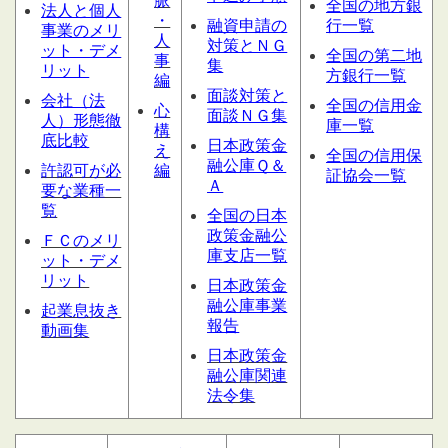
脈
全国の地方銀
法人と個人
・
融資申請の
行一覧
事業のメリ
人
対策とＮＧ
ット・デメ
全国の第二地
事
集
リット
方銀行一覧
編
面談対策と
会社（法
全国の信用金
心
面談ＮＧ集
人）形態
徹
庫一覧
構
底比較
日本政策金
え
全国の信用保
融公庫Ｑ＆
許認可が必
編
証協会一覧
Ａ
要な業種一
覧
全国の日本
政策金融公
ＦＣのメリ
庫支店一覧
ット・デメ
リット
日本政策金
融公庫事業
起業息抜き
報告
動画集
日本政策金
融公庫関連
法令集