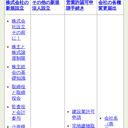
株式会社の
その他の
新規
営業許認可申
会社の
各種
新規設立
法人設立
請
手続き
変更届出
株式会
社設立
その前
に！
株主と
株式譲
渡制限
株主総
会の基
礎知識
取締役
と取締
役会
監査役
建設業許可
と会計
申請
参与
会社名
（商
宅地建物取
小規模