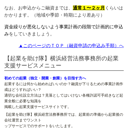
なお、お申込からご融資までは、
通常１〜２ヶ月
くらいは
かかります。（地域や季節・時期により差あり）
資金繰りが悪化しないよう事業計画の段階で計画的に申込
み
をしていきましょう。
▲このページのＴＯＰ（融資申請の申込み手順）へ
【起業を助け隊】横浜経営法務事務所の起業
支援サービスメニュー
初めての起業（独立・開業・創業）を目指す方へ
起業するには何から始めればいいのか？融資が下りるための事業計画作
成はどうすればいい？
適切な会社設立方法は？見落としてはいけない各種許認可手続きなど起
業全般に必要な知識を
掲載した起業支援サービスサイトです。
【起業を助け隊】横浜経営法務事務所では、起業前の準備から起業後の
会社運営までワンスト
ップサービスでのサポートをいたします。