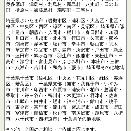
奥多摩町・津島村・利島村・新島村・八丈町・日の出
町・檜原村・御蔵島村・瑞穂町・三宅村）
埼玉県さいたま市（岩槻市区・浦和区・大宮区・北区・
桜区・中央区・西区・緑区・南区・見沼区）
埼玉県市部
（上尾市・朝霞市・入間市・桶川市・春日部市・加須
市・川口市・川越市・北本市・行田市・久喜市・熊谷
市・鴻巣市・越谷市・坂戸市・幸手市・狭山市・志木
市・草加市・秩父市・鶴ヶ島市・所沢市・戸田市・新座
市・蓮田市・鳩ヶ谷市・羽生市・飯能市・東松山市・日
高市・深谷市・富士見市・ふじみ野市・
本庄市・三郷
市・八潮市・吉川市・和光市・蕨市）
埼玉県その他地域
千葉県千葉市（稲毛区・中央区・花見川区・緑区・美浜
区・若葉区）、千葉県支部（旭市・我孫子市・いすみ
市・市川市・印西市・市原市・浦安市・柏市・勝浦市・
香取市・鎌ヶ谷市・鴨川市・木更津市・君津市・佐倉
市・山武市・白井市・瑳市・袖ヶ浦市・館山市・銚子
市・東金市・富里市・流山市・習志野市・成田市・野田
市・冨津市・船橋市・松戸市・南房総市・茂原市・八街
市・八千代市・四街道市）
千葉県その他地域
その他、全国のご相談・ご依頼に応じます。