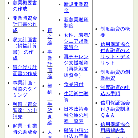
創業概要書
新規開業資
の作成
金
開業時資金
新創業融資
計画書の作
制度
制度融資の概
成
資
女性、若者/
要
金
収支計画書
シニア起業
編
信用保証協会
（損益計算
家資金
付き融資のメ
書） の作
事
再チャレン
リット・デメ
成
業
ジ支援融資
リット
計
資金繰り計
（再挑戦支
画
制度融資の創
画書の作成
援資金）
編
業融資
事業計画・
食品貸付
契
制度融資の申
融資のタイ
約
生活衛生融
込み手順
ミング
・
資
信用保証協会
融資（資金
手
日本政策金
付き融資制度
調達）の申
続
融公庫の利
Ｑ＆Ａ
請先
き
率一覧表
編
信用保証協会
起業・創業
融資申請の
用語解説集
時の助成金
人
申込み手順