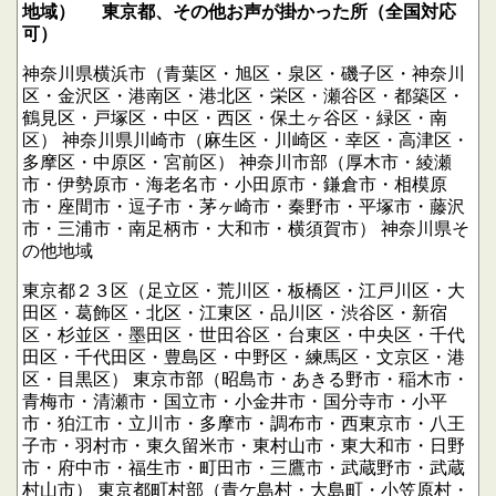
地域）
東京都、その他お声が掛かった所（全国対応
可）
神奈川県横浜市（青葉区・旭区・泉区・磯子区・神奈川
区・金沢区・港南区・港北区・栄区・瀬谷区・都築区・
鶴見区・戸塚区・中区・西区・保土ヶ谷区・緑区・南
区）
神奈川県川崎市（麻生区・川崎区・幸区・高津区・
多摩区・中原区・宮前区）
神奈川市部（厚木市・綾瀬
市・伊勢原市・海老名市・小田原市・鎌倉市・相模原
市・座間市・逗子市・茅ヶ崎市・秦野市・平塚市・藤沢
市・三浦市・南足柄市・大和市・横須賀市）
神奈川県そ
の他地域
東京都２３区（足立区・荒川区・板橋区・江戸川区・大
田区・葛飾区・北区・江東区・品川区・渋谷区・新宿
区・杉並区・墨田区・世田谷区・台東区・中央区・千代
田区・千代田区・豊島区・中野区・練馬区・文京区・港
区・目黒区）
東京市部（昭島市・あきる野市・稲木市・
青梅市・清瀬市・国立市・小金井市・国分寺市・小平
市・狛江市・立川市・多摩市・調布市・西東京市・八王
子市・羽村市・東久留米市・東村山市・東大和市・日野
市・府中市・福生市・町田市・三鷹市・武蔵野市・武蔵
村山市）
東京都町村部（青ケ島村・大島町・小笠原村・