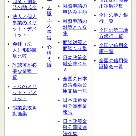
起業・創業
融資申請の
用語解説集
時の助成金
人
申込み手順
脈
全国の地方銀
法人と個人
・
融資申請の
行一覧
事業のメリ
人
対策とＮＧ
ット・デメ
全国の第二地
事
集
リット
方銀行一覧
編
面談対策と
会社（法
全国の信用金
心
面談ＮＧ集
人）形態
徹
庫一覧
構
底比較
日本政策金
え
全国の信用保
融公庫Ｑ＆
許認可が必
編
証協会一覧
Ａ
要な業種一
覧
全国の日本
政策金融公
ＦＣのメリ
庫支店一覧
ット・デメ
リット
日本政策金
融公庫事業
起業息抜き
報告
動画集
日本政策金
融公庫関連
法令集