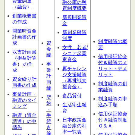
資金調達
融公庫の融
（融資）
資制度概要
創業概要書
新規開業資
の作成
金
開業時資金
新創業融資
計画書の作
制度
制度融資の概
成
資
女性、若者/
要
金
収支計画書
シニア起業
編
信用保証協会
（損益計算
家資金
付き融資のメ
書） の作
事
再チャレン
リット・デメ
成
業
ジ支援融資
リット
計
資金繰り計
（再挑戦支
画
制度融資の創
画書の作成
援資金）
編
業融資
事業計画・
食品貸付
契
制度融資の申
融資のタイ
約
生活衛生融
込み手順
ミング
・
資
信用保証協会
融資（資金
手
日本政策金
付き融資制度
調達）の申
続
融公庫の利
Ｑ＆Ａ
請先
き
率一覧表
編
信用保証協会