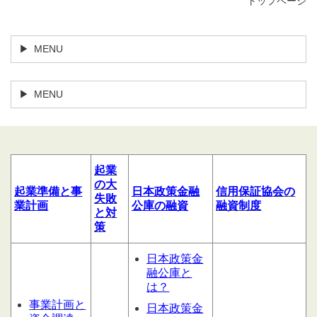
トップページ
MENU
MENU
起業
の大
起業
準備
と
事
日本政策金融
信用
保証協会の
失敗
業計
画
公庫の融資
融資制度
と対
策
日本政策金
融公庫と
は？
事業計画と
日本政策金