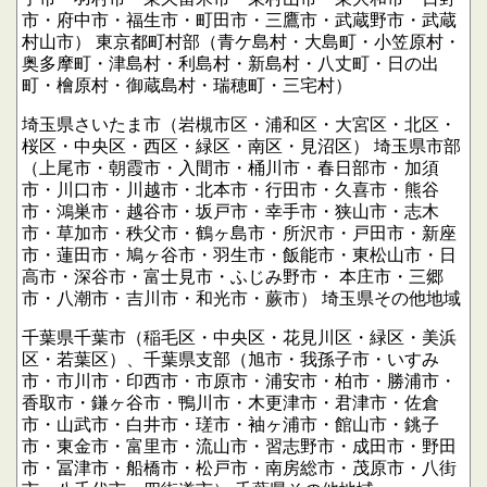
市・府中市・福生市・町田市・三鷹市・武蔵野市・武蔵
村山市）
東京都町村部（青ケ島村・大島町・小笠原村・
奥多摩町・津島村・利島村・新島村・八丈町・日の出
町・檜原村・御蔵島村・瑞穂町・三宅村）
埼玉県さいたま市（岩槻市区・浦和区・大宮区・北区・
桜区・中央区・西区・緑区・南区・見沼区）
埼玉県市部
（上尾市・朝霞市・入間市・桶川市・春日部市・加須
市・川口市・川越市・北本市・行田市・久喜市・熊谷
市・鴻巣市・越谷市・坂戸市・幸手市・狭山市・志木
市・草加市・秩父市・鶴ヶ島市・所沢市・戸田市・新座
市・蓮田市・鳩ヶ谷市・羽生市・飯能市・東松山市・日
高市・深谷市・富士見市・ふじみ野市・
本庄市・三郷
市・八潮市・吉川市・和光市・蕨市）
埼玉県その他地域
千葉県千葉市（稲毛区・中央区・花見川区・緑区・美浜
区・若葉区）、千葉県支部（旭市・我孫子市・いすみ
市・市川市・印西市・市原市・浦安市・柏市・勝浦市・
香取市・鎌ヶ谷市・鴨川市・木更津市・君津市・佐倉
市・山武市・白井市・瑳市・袖ヶ浦市・館山市・銚子
市・東金市・富里市・流山市・習志野市・成田市・野田
市・冨津市・船橋市・松戸市・南房総市・茂原市・八街