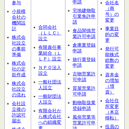
申請
参与
会社名
（商
宅地建物取
小規模
号）の
引業免許申
会社の
変更
請
機関設
合同会社
計
事業目
食品関係営
（ＬＬＣ）
的の変
業許可申請
株式会
設
立
更
社設立
倉庫業登録
有限責任事
の事前
発行可
申請
業組合（Ｌ
準備
能株式
ＬＰ）設立
旅行業登録
総数の
株式会
申請
変更
ＮＰＯ法人
社の定
設立
古物営業許
款作成
資本金
可申請
の増加
一般社団法
株式会
（増
人設立
質屋営業
許
社設立
資）
可申請
の流れ
一般財団法
会社住
人設立
動物取扱業
会社設
所変更
登録申請
立後の
有限会社か
（本店
許認可
ら株式会社
風俗営業等
移転）
届出
への組織変
営業許可申
役員の
更
請