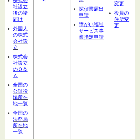
株式会
変更
社設立
探偵業届出
後の諸
役員の
申請
届け
住所変
障がい福祉
更
外国人
サービス
事
の株式
業指定申請
会社設
立
株式会
社設立
のＱ＆
Ａ
全国の
公証役
場所在
地一覧
全国の
法務局
所在地
一覧