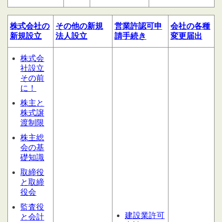
株式会社の
その他の
新規
営業許認可申
会社の
各種
新規設立
法人設立
請
手続き
変更届出
株式会
社設立
その前
に！
株主と
株式譲
渡制限
株主総
会の基
礎知識
取締役
と取締
役会
監査役
建設業許可
と会計