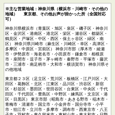
※主な営業地域：神奈川県（横浜市・川崎市・その他の
地域）
東京都、その他お声が掛かった所（全国対応
可）
神奈川県横浜市（青葉区・旭区・泉区・磯子区・神奈川
区・金沢区・港南区・港北区・栄区・瀬谷区・都築区・
鶴見区・戸塚区・中区・西区・保土ヶ谷区・緑区・南
区）
神奈川県川崎市（麻生区・川崎区・幸区・高津区・
多摩区・中原区・宮前区）
神奈川市部（厚木市・綾瀬
市・伊勢原市・海老名市・小田原市・鎌倉市・相模原
市・座間市・逗子市・茅ヶ崎市・秦野市・平塚市・藤沢
市・三浦市・南足柄市・大和市・横須賀市）
神奈川県そ
の他地域
東京都２３区（足立区・荒川区・板橋区・江戸川区・大
田区・葛飾区・北区・江東区・品川区・渋谷区・新宿
区・杉並区・墨田区・世田谷区・台東区・中央区・千代
田区・千代田区・豊島区・中野区・練馬区・文京区・港
区・目黒区）
東京市部（昭島市・あきる野市・稲木市・
青梅市・清瀬市・国立市・小金井市・国分寺市・小平
市・狛江市・立川市・多摩市・調布市・西東京市・八王
子市・羽村市・東久留米市・東村山市・東大和市・日野