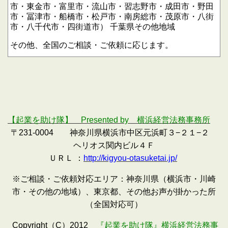
市・東金市・富里市・流山市・習志野市・成田市・野田
市・冨津市・船橋市・松戸市・南房総市・茂原市・八街
市・八千代市・四街道市）
千葉県その他地域
その他、全国のご相談・ご依頼に応じます。
【起業を助け隊】 Presented by 横浜経営法務事務所
〒231-0004 神奈川県横浜市中区元浜町３−２１−２
ヘリオス関内ビル４Ｆ
ＵＲＬ ：
http://kigyou-otasuketai.jp/
※ご相談・ご依頼対応エリア：神奈川県（横浜市・川崎
市・その他の地域）、東京都、その他お声が掛かった所
（全国対応可）
Copyright（C）2012
『起業を助け隊』横浜経営法務事