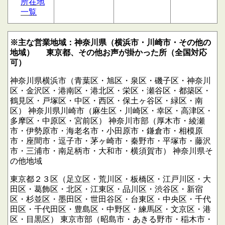
所在地
一覧
※主な営業地域：神奈川県（横浜市・川崎市・その他の
地域）
東京都、その他お声が掛かった所（全国対応
可）
神奈川県横浜市（青葉区・旭区・泉区・磯子区・神奈川
区・金沢区・港南区・港北区・栄区・瀬谷区・都築区・
鶴見区・戸塚区・中区・西区・保土ヶ谷区・緑区・南
区）
神奈川県川崎市（麻生区・川崎区・幸区・高津区・
多摩区・中原区・宮前区）
神奈川市部（厚木市・綾瀬
市・伊勢原市・海老名市・小田原市・鎌倉市・相模原
市・座間市・逗子市・茅ヶ崎市・秦野市・平塚市・藤沢
市・三浦市・南足柄市・大和市・横須賀市）
神奈川県そ
の他地域
東京都２３区（足立区・荒川区・板橋区・江戸川区・大
田区・葛飾区・北区・江東区・品川区・渋谷区・新宿
区・杉並区・墨田区・世田谷区・台東区・中央区・千代
田区・千代田区・豊島区・中野区・練馬区・文京区・港
区・目黒区）
東京市部（昭島市・あきる野市・稲木市・