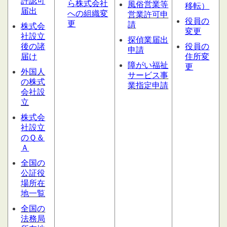
許認可
ら株式会社
風俗営業等
移転）
届出
への組織変
営業許可申
役員の
更
請
株式会
変更
社設立
探偵業届出
後の諸
役員の
申請
届け
住所変
障がい福祉
更
外国人
サービス
事
の株式
業指定申請
会社設
立
株式会
社設立
のＱ＆
Ａ
全国の
公証役
場所在
地一覧
全国の
法務局