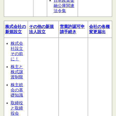
日本政策金
融公庫関連
法令集
株式会社の
その他の
新規
営業許認可申
会社の
各種
新規設立
法人設立
請
手続き
変更届出
株式会
社設立
その前
に！
株主と
株式譲
渡制限
株主総
会の基
礎知識
取締役
と取締
役会