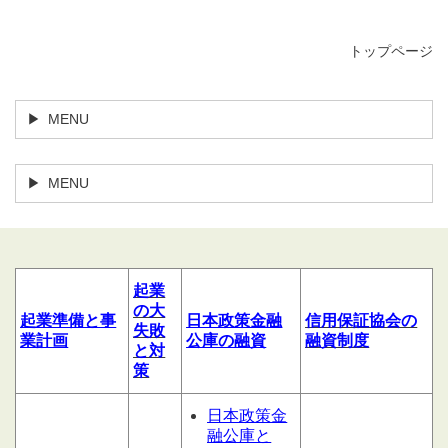
トップページ
MENU
MENU
起業
の大
起業
準備
と
事
日本政策金融
信用
保証協会の
失敗
業計
画
公庫の融資
融資制度
と対
策
日本政策金
融公庫と