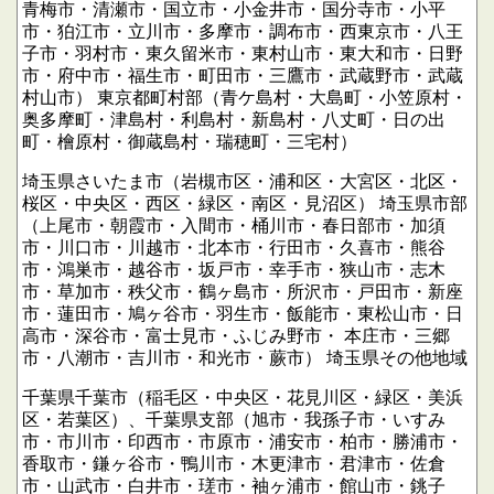
青梅市・清瀬市・国立市・小金井市・国分寺市・小平
市・狛江市・立川市・多摩市・調布市・西東京市・八王
子市・羽村市・東久留米市・東村山市・東大和市・日野
市・府中市・福生市・町田市・三鷹市・武蔵野市・武蔵
村山市）
東京都町村部（青ケ島村・大島町・小笠原村・
奥多摩町・津島村・利島村・新島村・八丈町・日の出
町・檜原村・御蔵島村・瑞穂町・三宅村）
埼玉県さいたま市（岩槻市区・浦和区・大宮区・北区・
桜区・中央区・西区・緑区・南区・見沼区）
埼玉県市部
（上尾市・朝霞市・入間市・桶川市・春日部市・加須
市・川口市・川越市・北本市・行田市・久喜市・熊谷
市・鴻巣市・越谷市・坂戸市・幸手市・狭山市・志木
市・草加市・秩父市・鶴ヶ島市・所沢市・戸田市・新座
市・蓮田市・鳩ヶ谷市・羽生市・飯能市・東松山市・日
高市・深谷市・富士見市・ふじみ野市・
本庄市・三郷
市・八潮市・吉川市・和光市・蕨市）
埼玉県その他地域
千葉県千葉市（稲毛区・中央区・花見川区・緑区・美浜
区・若葉区）、千葉県支部（旭市・我孫子市・いすみ
市・市川市・印西市・市原市・浦安市・柏市・勝浦市・
香取市・鎌ヶ谷市・鴨川市・木更津市・君津市・佐倉
市・山武市・白井市・瑳市・袖ヶ浦市・館山市・銚子