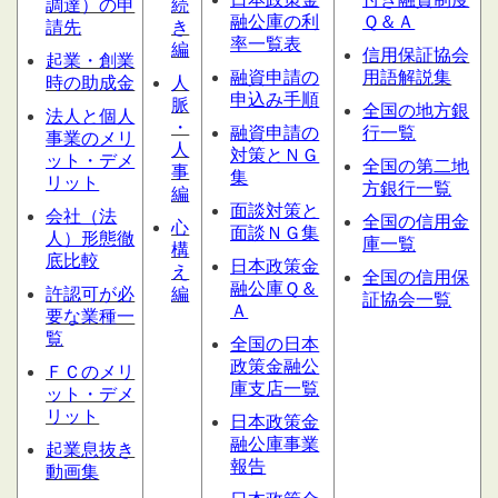
調達）の申
続
融公庫の利
Ｑ＆Ａ
請先
き
率一覧表
編
信用保証協会
起業・創業
融資申請の
用語解説集
時の助成金
人
申込み手順
脈
全国の地方銀
法人と個人
・
融資申請の
行一覧
事業のメリ
人
対策とＮＧ
ット・デメ
全国の第二地
事
集
リット
方銀行一覧
編
面談対策と
会社（法
全国の信用金
心
面談ＮＧ集
人）形態
徹
庫一覧
構
底比較
日本政策金
え
全国の信用保
融公庫Ｑ＆
許認可が必
編
証協会一覧
Ａ
要な業種一
覧
全国の日本
政策金融公
ＦＣのメリ
庫支店一覧
ット・デメ
リット
日本政策金
融公庫事業
起業息抜き
報告
動画集