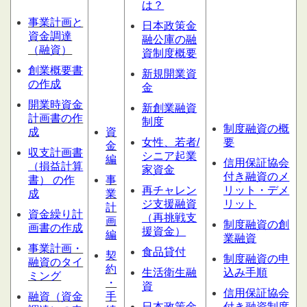
は？
事業計画と
日本政策金
資金調達
融公庫の融
（融資）
資制度概要
創業概要書
新規開業資
の作成
金
開業時資金
新創業融資
計画書の作
制度
制度融資の概
成
資
女性、若者/
要
金
収支計画書
シニア起業
編
信用保証協会
（損益計算
家資金
付き融資のメ
書） の作
事
再チャレン
リット・デメ
成
業
ジ支援融資
リット
計
資金繰り計
（再挑戦支
画
制度融資の創
画書の作成
援資金）
編
業融資
事業計画・
食品貸付
契
制度融資の申
融資のタイ
約
生活衛生融
込み手順
ミング
・
資
信用保証協会
融資（資金
手
日本政策金
付き融資制度